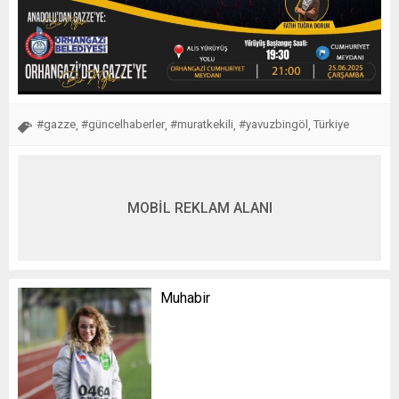
#gazze
#güncelhaberler
#muratkekili
#yavuzbingöl
Türkiye
,
,
,
,
MOBİL REKLAM ALANI
Muhabir