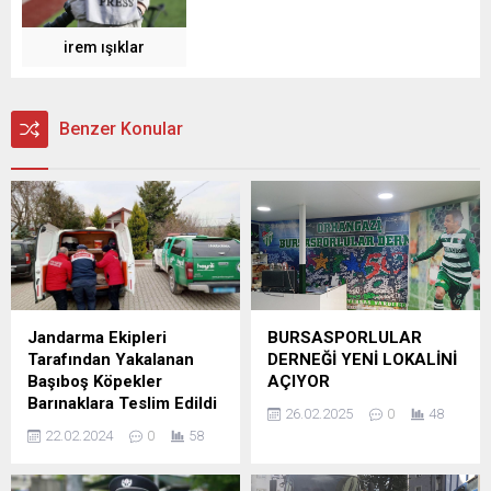
irem ışıklar
Benzer Konular
Jandarma Ekipleri
BURSASPORLULAR
Tarafından Yakalanan
DERNEĞİ YENİ LOKALİNİ
Başıboş Köpekler
AÇIYOR
Barınaklara Teslim Edildi
26.02.2025
0
48
22.02.2024
0
58