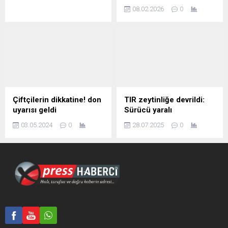
08.02.2026
0
Çiftçilerin dikkatine! don
TIR zeytinliğe devrildi:
uyarısı geldi
Sürücü yaralı
03.05.2024
0
28.07.2025
0