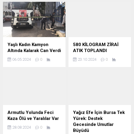
Yaşlı Kadın Kamyon
580 KİLOGRAM ZİRAİ
Altında Kalarak Can Verdi
ATIK TOPLANDI
06.05.2024
0
23.10.2024
0
Armutlu Yolunda Feci
Yağız Efe İçin Bursa Tek
Kaza Ölü ve Yaralılar Var
Yürek: Destek
Gecesinde Umutlar
28.08.2024
0
Büyüdü