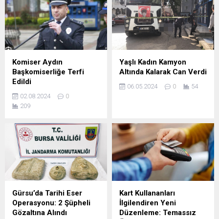
Komiser Aydın
Yaşlı Kadın Kamyon
Başkomiserliğe Terfi
Altında Kalarak Can Verdi
Edildi
06.05.2024
0
54
02.08.2024
0
209
Gürsu’da Tarihi Eser
Kart Kullananları
Operasyonu: 2 Şüpheli
İlgilendiren Yeni
Gözaltına Alındı
Düzenleme: Temassız