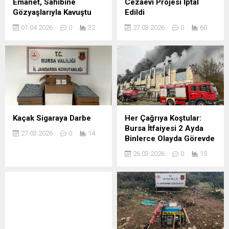
Emanet, Sahibine
Cezaevi Projesi İptal
Gözyaşlarıyla Kavuştu
Edildi
01.04.2026
0
32
27.03.2026
0
60
Kaçak Sigaraya Darbe
Her Çağrıya Koştular:
Bursa İtfaiyesi 2 Ayda
27.03.2026
0
14
Binlerce Olayda Görevde
26.03.2026
0
15