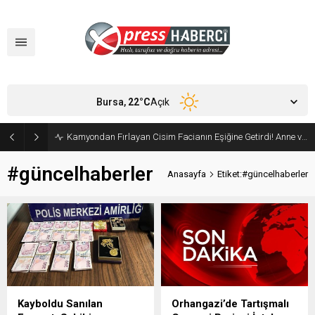
Bursa,
22
°C
Açık
Kamyondan Fırlayan Cisim Facianın Eşiğine Getirdi! Anne ve Bebeği Son Anda Kurtuldu
#güncelhaberler
Anasayfa
Etiket:#güncelhaberler
Kayboldu Sanılan
Orhangazi’de Tartışmalı