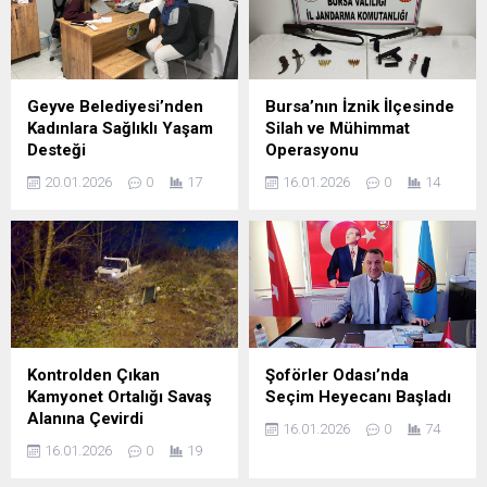
Geyve Belediyesi’nden
Bursa’nın İznik İlçesinde
Kadınlara Sağlıklı Yaşam
Silah ve Mühimmat
Desteği
Operasyonu
20.01.2026
0
17
16.01.2026
0
14
Kontrolden Çıkan
Şoförler Odası’nda
Kamyonet Ortalığı Savaş
Seçim Heyecanı Başladı
Alanına Çevirdi
16.01.2026
0
74
16.01.2026
0
19