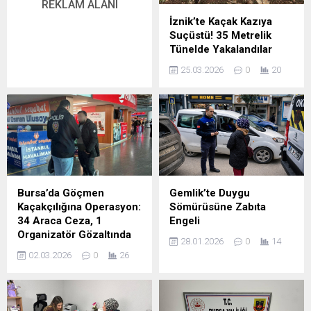
REKLAM ALANI
İznik’te Kaçak Kazıya
Suçüstü! 35 Metrelik
Tünelde Yakalandılar
25.03.2026
0
20
Bursa’da Göçmen
Gemlik’te Duygu
Kaçakçılığına Operasyon:
Sömürüsüne Zabıta
34 Araca Ceza, 1
Engeli
Organizatör Gözaltında
28.01.2026
0
14
02.03.2026
0
26