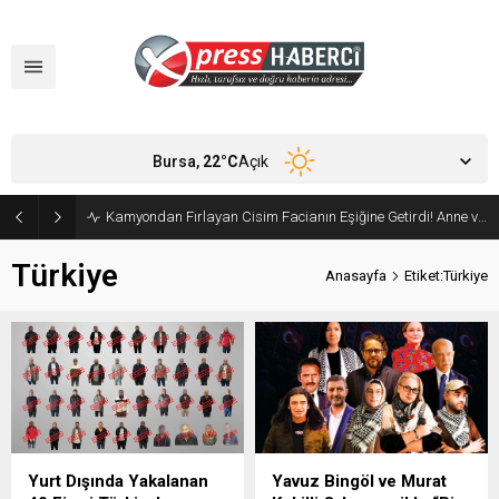
Bursa,
22
°C
Açık
Kamyondan Fırlayan Cisim Facianın Eşiğine Getirdi! Anne ve Bebeği Son Anda Kurtuldu
Türkiye
Anasayfa
Etiket:Türkiye
Yurt Dışında Yakalanan
Yavuz Bingöl ve Murat