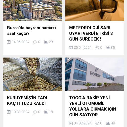
Bursa’da bayram namazı
METEOROLOJİ SARI
saat kaçta?
UYARI VERDİ ETKİSİ 3
GÜN SÜRECEK !
14.06.2024
0
29
25.04.2024
0
35
KURUYEMİŞ’İN TADI
TOGG’A RAKİP YENİ
KAÇTI TUZU KALDI
YERLİ OTOMOBİL
YOLLARA ÇIKMAK İÇİN
10.03.2024
0
18
GÜN SAYIYOR
04.02.2024
0
49