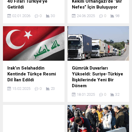
40 Firari Türkiye’ye
Kekilli Orhangazi’de “Bir
Getirildi
Nefes” İçin Buluşuyor
02.01.2026
0
30
24.06.2025
0
98
Irak’ın Selahaddin
Gümrük Duvarları
Kentinde Türkçe Resmi
Yükseldi: Suriye-Türkiye
Dil İlan Edildi
İlişkilerinde Yeni Bir
Dönem
15.02.2025
0
23
18.01.2025
0
32