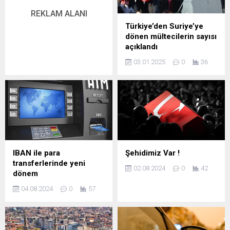
REKLAM ALANI
Türkiye’den Suriye’ye
dönen mültecilerin sayısı
açıklandı
03.01.2025
0
36
IBAN ile para
Şehidimiz Var !
transferlerinde yeni
02.08.2024
0
42
dönem
04.08.2024
0
57