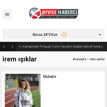
Bursa,
24
°C
Açık
Kamyondan Fırlayan Cisim Facianın Eşiğine Getirdi! Anne ve Bebeği Son Anda Kurtuldu
irem ışıklar
Anasayfa
irem ışıklar
Muhabir