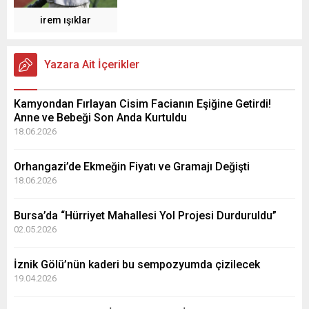
irem ışıklar
Yazara Ait İçerikler
Kamyondan Fırlayan Cisim Facianın Eşiğine Getirdi!
Anne ve Bebeği Son Anda Kurtuldu
18.06.2026
Orhangazi’de Ekmeğin Fiyatı ve Gramajı Değişti
18.06.2026
Bursa’da “Hürriyet Mahallesi Yol Projesi Durduruldu”
02.05.2026
İznik Gölü’nün kaderi bu sempozyumda çizilecek
19.04.2026