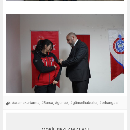
#aramakurtarma
#Bursa
#güncel
#güncelhaberler
#orhangazi
,
,
,
,
MOBİL REKLAM ALANI