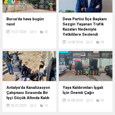
Bursa’da hava bugün
Deva Partisi İlçe Başkanı
nasıl
Sezgin Yaşanan Trafik
Kazaları Nedeniyle
15.07.2024
0
20
Yetkililere Seslendi
14.08.2024
0
59
Antalya’da Kanalizasyon
Yaya Kaldırımları İşgali
Çalışması Sırasında Bir
İçin Önemli Çağrı
İşçi Göçük Altında Kaldı
04.08.2024
0
30
26.02.2025
0
10