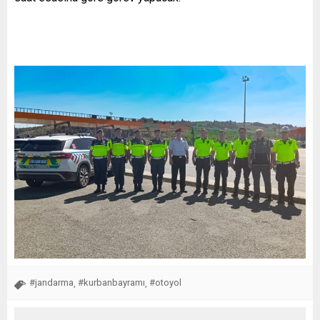
#jandarma
#kurbanbayramı
#otoyol
,
,