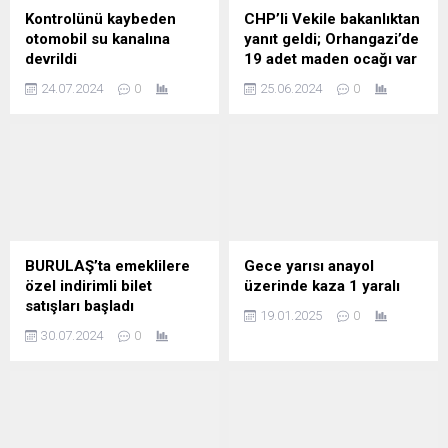
Kontrolünü kaybeden
CHP’li Vekile bakanlıktan
otomobil su kanalına
yanıt geldi; Orhangazi’de
devrildi
19 adet maden ocağı var
24.07.2024
0
25.06.2024
0
BURULAŞ’ta emeklilere
Gece yarısı anayol
özel indirimli bilet
üzerinde kaza 1 yaralı
satışları başladı
19.01.2025
0
30.07.2024
0