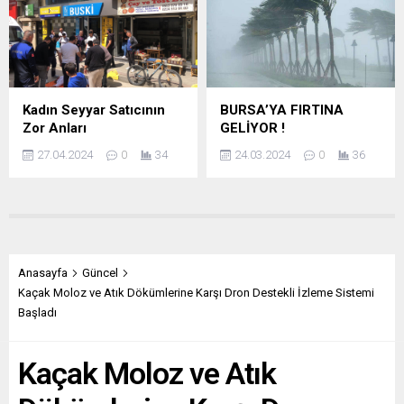
Kadın Seyyar Satıcının
BURSA’YA FIRTINA
Zor Anları
GELİYOR !
27.04.2024
0
34
24.03.2024
0
36
Anasayfa
Güncel
Kaçak Moloz ve Atık Dökümlerine Karşı Dron Destekli İzleme Sistemi
Başladı
Kaçak Moloz ve Atık