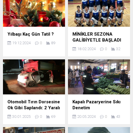
Yılbaşı Kaç Gün Tatil ?
MİNİKLER SEZONA
GALİBİYETLE BAŞLADI
19.12.2024
0
89
18.02.2024
0
32
Otomobil Tırın Dorsesine
Kapalı Pazaryerine Sıkı
Ok Gibi Saplandı: 2 Yaralı
Denetim
30.01.2025
0
69
20.05.2024
0
43