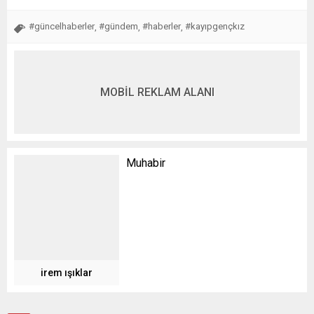
#güncelhaberler
#gündem
#haberler
#kayıpgençkız
,
,
,
MOBİL REKLAM ALANI
Muhabir
irem ışıklar