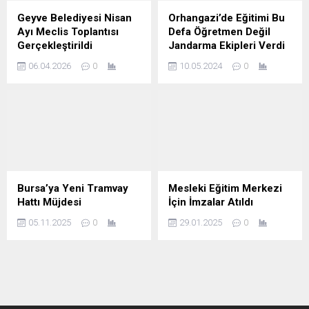
Geyve Belediyesi Nisan
Orhangazi’de Eğitimi Bu
Ayı Meclis Toplantısı
Defa Öğretmen Değil
Gerçekleştirildi
Jandarma Ekipleri Verdi
06.04.2026
0
10.05.2024
0
Bursa’ya Yeni Tramvay
Mesleki Eğitim Merkezi
Hattı Müjdesi
İçin İmzalar Atıldı
05.11.2025
0
29.01.2025
0