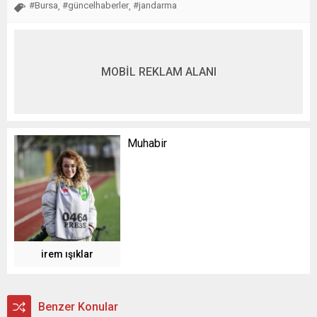
#Bursa
#güncelhaberler
#jandarma
,
,
MOBİL REKLAM ALANI
Muhabir
irem ışıklar
Benzer Konular