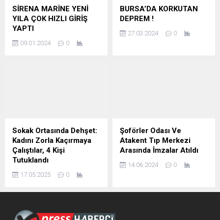
SİRENA MARİNE YENİ
BURSA’DA KORKUTAN
YILA ÇOK HIZLI GİRİŞ
DEPREM !
YAPTI
27.03.2024
0
09.01.2024
0
Sokak Ortasında Dehşet:
Şoförler Odası Ve
Kadını Zorla Kaçırmaya
Atakent Tıp Merkezi
Çalıştılar, 4 Kişi
Arasında İmzalar Atıldı
Tutuklandı
14.06.2024
0
17.05.2025
0