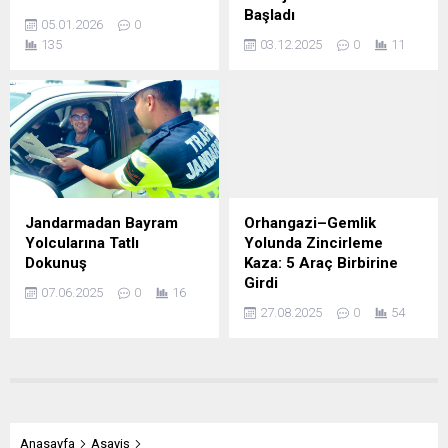
Başladı
05.01.2026
0
135
03.12.2025
0
11
Jandarmadan Bayram
Orhangazi–Gemlik
Yolcularına Tatlı
Yolunda Zincirleme
Dokunuş
Kaza: 5 Araç Birbirine
Girdi
07.06.2025
0
16
27.08.2025
0
54
Anasayfa
Asayiş