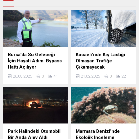
Bursa’da Su Geleceği
Kocaeli’nde Kış Lastiği
İçin Hayati Adım: Bypass
Olmayan Trafiğe
Hattı Açılıyor
Çıkamayacak
26.08.2025
0
41
21.02.2025
0
22
Park Halindeki Otomobil
Marmara Denizi’nde
Bir Anda Alev Aldı
Ekolojik İnceleme