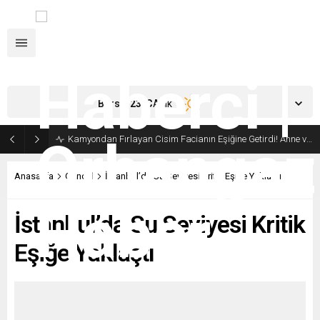
Bursa,
23
°C
Açık
Kamyondan Fırlayan Cisim Facianın Eşiğine Getirdi! Anne ve Bebeği Son Anda Kurtuldu
Anasayfa
Güncel
İstanbul’da Su Seviyesi Kritik Eşiğe Yaklaştı
İstanbul’da Su Seviyesi Kritik
Eşiğe Yaklaştı