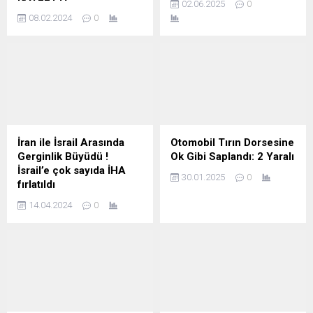
02.06.2025
0
08.02.2024
0
İran ile İsrail Arasında
Otomobil Tırın Dorsesine
Gerginlik Büyüdü !
Ok Gibi Saplandı: 2 Yaralı
İsrail’e çok sayıda İHA
30.01.2025
0
fırlatıldı
14.04.2024
0