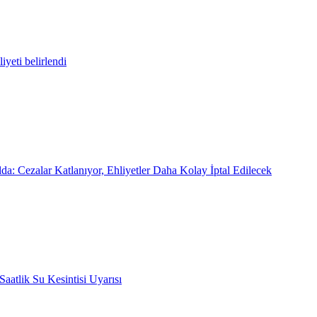
iyeti belirlendi
lda: Cezalar Katlanıyor, Ehliyetler Daha Kolay İptal Edilecek
Saatlik Su Kesintisi Uyarısı