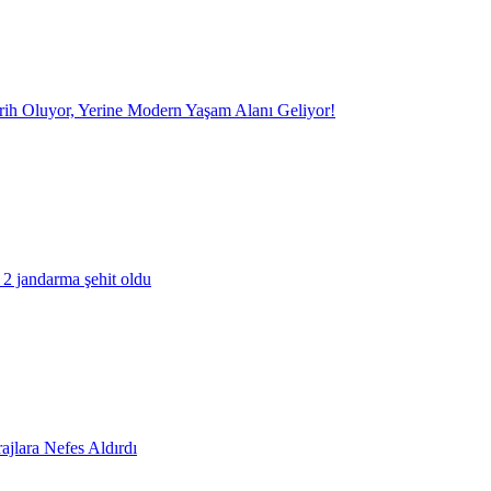
arih Oluyor, Yerine Modern Yaşam Alanı Geliyor!
 2 jandarma şehit oldu
ajlara Nefes Aldırdı