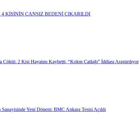
4 KİŞİNİN CANSIZ BEDENİ ÇIKARILDI
 Çöktü: 2 Kişi Hayatını Kaybetti, “Kolon Çatlağı” İddiası Araştırılıyor
 Sanayisinde Yeni Dönem: BMC Ankara Tesisi Açıldı