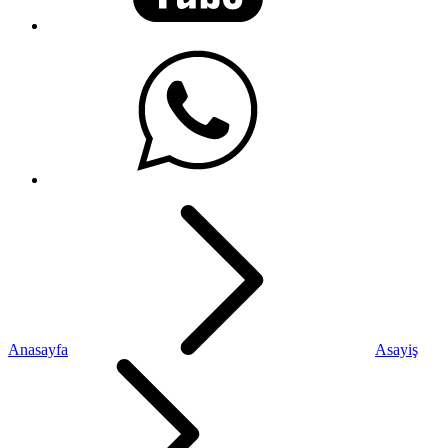
Anasayfa
Asayiş