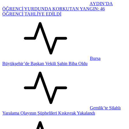
AYDIN’DA
ÖĞRENCİ YURDUNDA KORKUTAN YANGIN: 46
ÖĞRENCİ TAHLİYE EDİLDİ
Bursa
Büyükşehir’de Başkan Vekili Şahin Biba Oldu
Gemlik’te Silahlı
Yaralama Olayının Şüphelileri Kıskıvrak Yakalandı