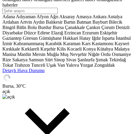
haberler
Adana
Adıyaman
Afyon
Ağrı
Aksaray
Amasya
Ankara
Antalya
Ardahan
Artvin
Aydın
Balıkesir
Bartın
Batman
Bayburt
Bilecik
Bingöl
Bitlis
Bolu
Burdur
Bursa
Çanakkale
Çankırı
Çorum
Denizli
Diyarbakır
Düzce
Edirne
Elazığ
Erzincan
Erzurum
Eskişehir
Gaziantep
Giresun
Gümüşhane
Hakkari
Hatay
Iğdır
Isparta
İstanbul
İzmir
Kahramanmaraş
Karabük
Karaman
Kars
Kastamonu
Kayseri
Kırıkkale
Kırklareli
Kırşehir
Kilis
Kocaeli
Konya
Kütahya
Malatya
Manisa
Mardin
Mersin
Muğla
Muş
Nevşehir
Niğde
Ordu
Osmaniye
Rize
Sakarya
Samsun
Siirt
Sinop
Sivas
Şanlıurfa
Şırnak
Tekirdağ
Tokat
Trabzon
Tunceli
Uşak
Van
Yalova
Yozgat
Zonguldak
Detaylı Hava Durumu
Bursa,
30
°C
açık