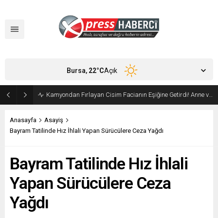
Bursa,
22
°C
Açık
Orhangazi’de Ekmeğin Fiyatı ve Gramajı Değişti
Anasayfa
Asayiş
Bayram Tatilinde Hız İhlali Yapan Sürücülere Ceza Yağdı
Bayram Tatilinde Hız İhlali
Yapan Sürücülere Ceza
Yağdı