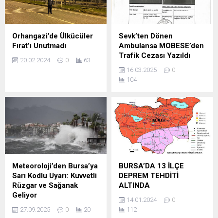
Orhangazi’de Ülkücüler
Sevk’ten Dönen
Fırat’ı Unutmadı
Ambulansa MOBESE’den
Trafik Cezası Yazıldı
20.02.2024
0
63
16.03.2025
0
104
Meteoroloji’den Bursa’ya
BURSA’DA 13 İLÇE
Sarı Kodlu Uyarı: Kuvvetli
DEPREM TEHDİTİ
Rüzgar ve Sağanak
ALTINDA
Geliyor
14.01.2024
0
27.09.2025
0
20
112