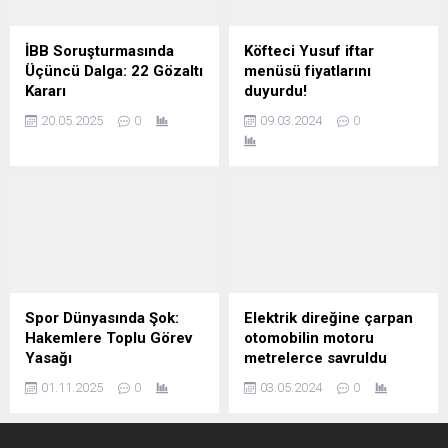
İBB Soruşturmasında
Köfteci Yusuf iftar
Üçüncü Dalga: 22 Gözaltı
menüsü fiyatlarını
Kararı
duyurdu!
20.05.2025
0
09.03.2024
0
Spor Dünyasında Şok:
Elektrik direğine çarpan
Hakemlere Toplu Görev
otomobilin motoru
Yasağı
metrelerce savruldu
01.11.2025
0
03.05.2024
0