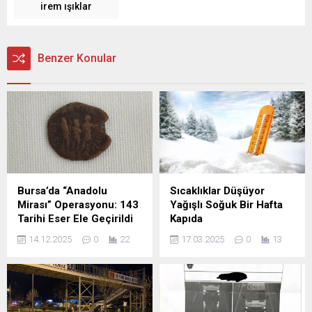
irem ışıklar
Benzer Konular
Bursa’da “Anadolu
Sıcaklıklar Düşüyor
Mirası” Operasyonu: 143
Yağışlı Soğuk Bir Hafta
Tarihi Eser Ele Geçirildi
Kapıda
14.12.2025
0
22
17.03.2025
0
13