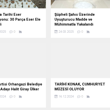
a Tarihi Eser
Şüpheli Şahıs Üzerinde
onu: 30 Parça Eser Ele
Uyuşturucu Madde ve
i
Mühimmatla Yakalandı
2025
0
24.03.2025
0
rtisi Orhangazi Belediye
TARİHİ KONAK, CUMHURYET
Adayı Halit Giray Ülker
MÜZESİ OLUYOR
2024
0
16.12.2024
0