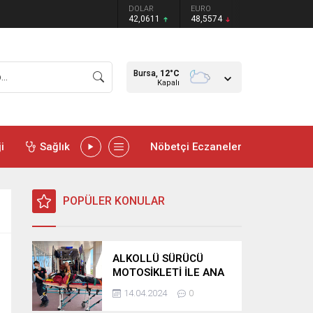
DOLAR
EURO
42,0611
48,5574
Bursa,
12
°C
Kapalı
i
Sağlık
Nöbetçi Eczaneler
POPÜLER KONULAR
ALKOLLÜ SÜRÜCÜ
MOTOSİKLETİ İLE ANA
YOLA ÇIKTI REFÜJE
14.04.2024
0
SAVRULDU