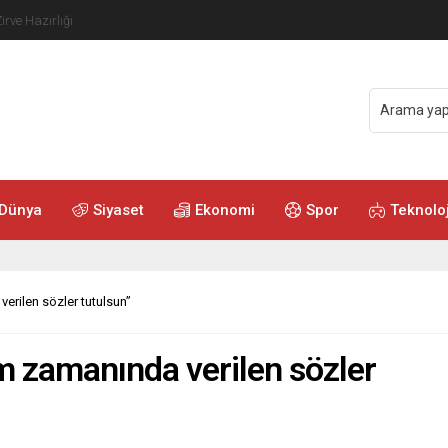
ere Toplu Görev Yasağı
Dünya
Siyaset
Ekonomi
Spor
Teknoloj
verilen sözler tutulsun”
çim zamanında verilen sözler