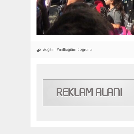
#eğitim #millieğitim #öğrenci