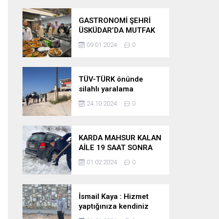
GASTRONOMİ ŞEHRİ
ÜSKÜDAR’DA MUTFAK
SANATLARI AKADEMİSİ
09.01.2024
0
AÇILDI
TÜV-TÜRK önünde
silahlı yaralama
24.10.2024
0
KARDA MAHSUR KALAN
AİLE 19 SAAT SONRA
KURTARILDI
01.02.2024
0
İsmail Kaya : Hizmet
yaptığınıza kendiniz
inanıyormusunuz ?