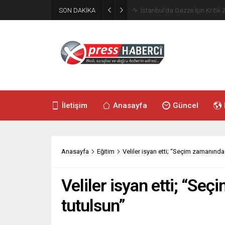
SON DAKİKA
Spor Dünyasında Şok: Hakeml
İletişim
Anasayfa
Güncel
Anasayfa
Eğitim
Veliler isyan etti; “Seçim zamanında 
Veliler isyan etti; “Se
tutulsun”