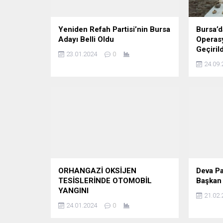
Yeniden Refah Partisi’nin Bursa
Bursa’d
Adayı Belli Oldu
Operasy
Geçirild
23.01.2024
0
24.09.
ORHANGAZİ OKSİJEN
Deva Pa
TESİSLERİNDE OTOMOBİL
Başkan 
YANGINI
21.02.
24.01.2024
0