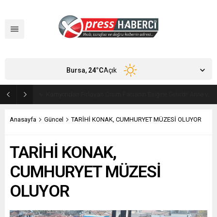
Bursa,
24
°C
Açık
Orhangazi’de Ekmeğin Fiyatı ve Gramajı Değişti
Anasayfa
Güncel
TARİHİ KONAK, CUMHURYET MÜZESİ OLUYOR
TARİHİ KONAK,
CUMHURYET MÜZESİ
OLUYOR