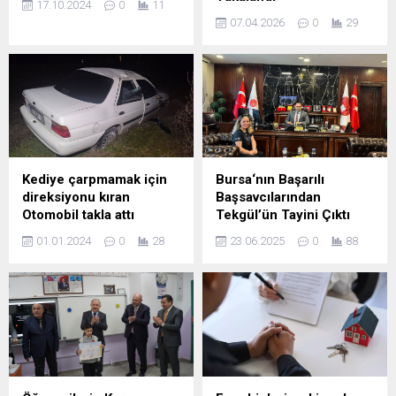
17.10.2024
0
11
07.04.2026
0
29
Kediye çarpmamak için
Bursa‘nın Başarılı
direksiyonu kıran
Başsavcılarından
Otomobil takla attı
Tekgül’ün Tayini Çıktı
01.01.2024
0
28
23.06.2025
0
88