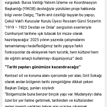
vurguladı. Bursa Valiliği Yatırım İzleme ve Koordinasyon
Başkanlığı (YİKOB) desteğiyle yürütülen proje hakkında
bilgi veren Dalgıç, “Tarihi anıt özelliği taşıyan bu yapıyı,
Çekül Vakfı Kurucular Kurulu Üyesi Ressam Gürol Sözen’in
‘1919 – 1923 Destan ve Onlar’ sergisinin eserleriyle
Cumhuriyet tarihine ışık tutacak bir müze olarak
hazırlayacağız. 2025 yılının yazında çalışmalarını
tamamlamayı hedeflediğimiz tarihi yapıya farklı
fonksiyonlar da ekleyerek hem turistik, hem kültürel hem
de eğitim amaçlı kullanmayı düşünüyoruz” dedi.
‘’Tarihi yapıları günümüze kazandıracağız’’
Kentsel sit ve koruma alanı içerisinde yer alan, Girit Sokağı
olarak anılan bölgenin tarihi zenginliğine dikkat çeken
Başkan Dalgıç, şunları söyledi:
“Bölgemizde buna benzer birçok yapı var. Mudanya’yı daha
özel bir yer haline getirmek, tarihinden ve kültüründen
gelen önemli varlıkları tekrar gün yüzüne çıkarmak,