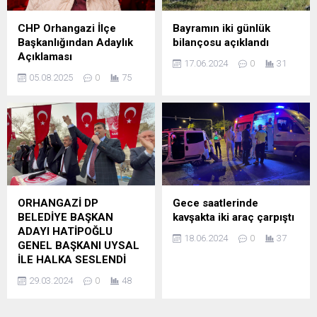
CHP Orhangazi İlçe
Bayramın iki günlük
Başkanlığından Adaylık
bilançosu açıklandı
Açıklaması
17.06.2024
0
31
05.08.2025
0
75
ORHANGAZİ DP
Gece saatlerinde
BELEDİYE BAŞKAN
kavşakta iki araç çarpıştı
ADAYI HATİPOĞLU
18.06.2024
0
37
GENEL BAŞKANI UYSAL
İLE HALKA SESLENDİ
29.03.2024
0
48