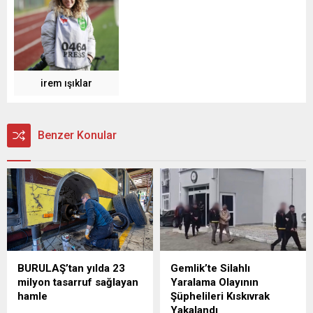
irem ışıklar
Benzer Konular
BURULAŞ’tan yılda 23
Gemlik’te Silahlı
milyon tasarruf sağlayan
Yaralama Olayının
hamle
Şüphelileri Kıskıvrak
Yakalandı