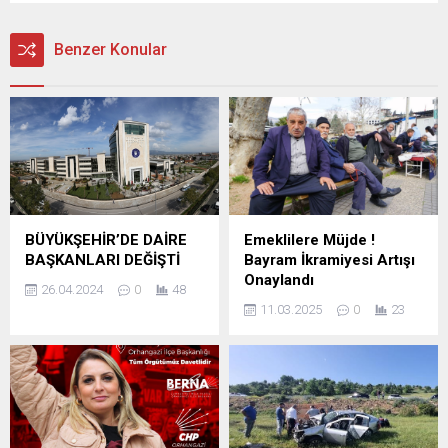
Benzer Konular
BÜYÜKŞEHİR’DE DAİRE
Emeklilere Müjde !
BAŞKANLARI DEĞİŞTİ
Bayram İkramiyesi Artışı
Onaylandı
26.04.2024
0
48
11.03.2025
0
23