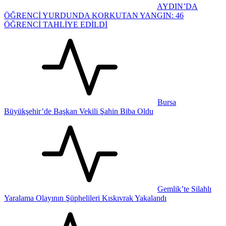
AYDIN’DA
ÖĞRENCİ YURDUNDA KORKUTAN YANGIN: 46
ÖĞRENCİ TAHLİYE EDİLDİ
Bursa
Büyükşehir’de Başkan Vekili Şahin Biba Oldu
Gemlik’te Silahlı
Yaralama Olayının Şüphelileri Kıskıvrak Yakalandı