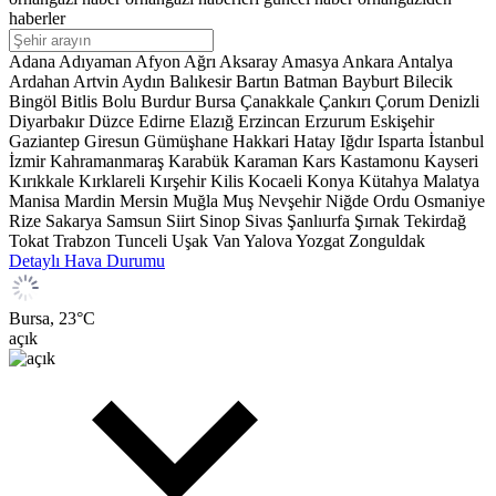
haberler
Adana
Adıyaman
Afyon
Ağrı
Aksaray
Amasya
Ankara
Antalya
Ardahan
Artvin
Aydın
Balıkesir
Bartın
Batman
Bayburt
Bilecik
Bingöl
Bitlis
Bolu
Burdur
Bursa
Çanakkale
Çankırı
Çorum
Denizli
Diyarbakır
Düzce
Edirne
Elazığ
Erzincan
Erzurum
Eskişehir
Gaziantep
Giresun
Gümüşhane
Hakkari
Hatay
Iğdır
Isparta
İstanbul
İzmir
Kahramanmaraş
Karabük
Karaman
Kars
Kastamonu
Kayseri
Kırıkkale
Kırklareli
Kırşehir
Kilis
Kocaeli
Konya
Kütahya
Malatya
Manisa
Mardin
Mersin
Muğla
Muş
Nevşehir
Niğde
Ordu
Osmaniye
Rize
Sakarya
Samsun
Siirt
Sinop
Sivas
Şanlıurfa
Şırnak
Tekirdağ
Tokat
Trabzon
Tunceli
Uşak
Van
Yalova
Yozgat
Zonguldak
Detaylı Hava Durumu
Bursa,
23
°C
açık