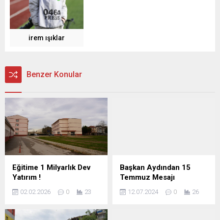
irem ışıklar
Benzer Konular
Eğitime 1 Milyarlık Dev
Başkan Aydından 15
Yatırım !
Temmuz Mesajı
02.02.2026
0
23
12.07.2024
0
26