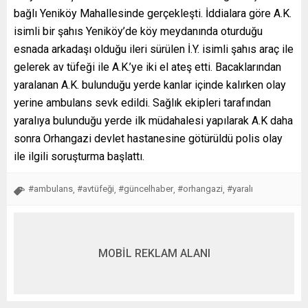
bağlı Yeniköy Mahallesinde gerçekleşti. İddialara göre A.K.
isimli bir şahıs Yeniköy’de köy meydanında oturduğu
esnada arkadaşı olduğu ileri sürülen İ.Y. isimli şahıs araç ile
gelerek av tüfeği ile A.K.’ye iki el ateş etti. Bacaklarından
yaralanan A.K. bulunduğu yerde kanlar içinde kalırken olay
yerine ambulans sevk edildi. Sağlık ekipleri tarafından
yaralıya bulunduğu yerde ilk müdahalesi yapılarak A.K daha
sonra Orhangazi devlet hastanesine götürüldü polis olay
ile ilgili soruşturma başlattı.
#ambulans
#avtüfeği
#güncelhaber
#orhangazi
#yaralı
,
,
,
,
MOBİL REKLAM ALANI