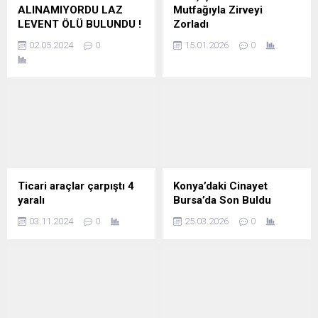
ALINAMIYORDU LAZ
Mutfağıyla Zirveyi
LEVENT ÖLÜ BULUNDU !
Zorladı
02.05.2024
0
15.01.2026
0
Ticari araçlar çarpıştı 4
Konya’daki Cinayet
yaralı
Bursa’da Son Buldu
03.11.2024
0
25.03.2026
0