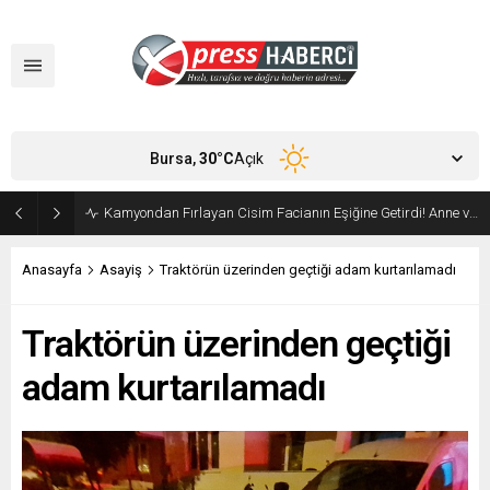
Bursa,
30
°C
Açık
Orhangazi’de Ekmeğin Fiyatı ve Gramajı Değişti
Anasayfa
Asayiş
Traktörün üzerinden geçtiği adam kurtarılamadı
Traktörün üzerinden geçtiği
adam kurtarılamadı