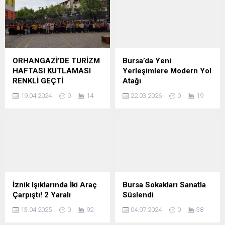
ORHANGAZİ’DE TURİZM
Bursa’da Yeni
HAFTASI KUTLAMASI
Yerleşimlere Modern Yol
RENKLİ GEÇTİ
Atağı
19.04.2024
0
14
22.03.2026
0
19
İznik Işıklarında İki Araç
Bursa Sokakları Sanatla
Çarpıştı! 2 Yaralı
Süslendi
13.04.2025
0
92
04.07.2024
0
38