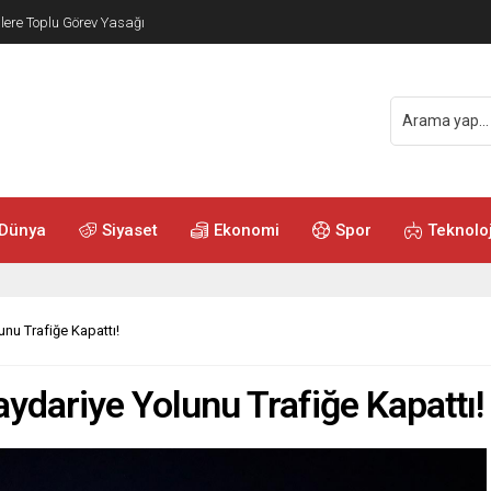
ere Toplu Görev Yasağı
Dünya
Siyaset
Ekonomi
Spor
Teknoloj
nu Trafiğe Kapattı!
ydariye Yolunu Trafiğe Kapattı!