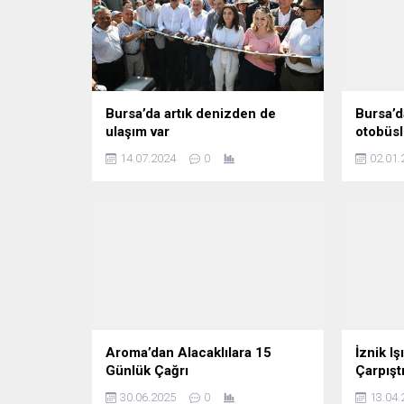
Bursa’da artık denizden de
Bursa’
ulaşım var
otobüsl
14.07.2024
0
02.01.
Aroma’dan Alacaklılara 15
İznik Iş
Günlük Çağrı
Çarpıştı
30.06.2025
0
13.04.