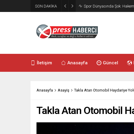
SON DAKİKA
Spor Dünyasında Şok: Hakeml
İletişim
Anasayfa
Güncel
Anasayfa
Asayiş
Takla Atan Otomobil Haydariye Yolu
Takla Atan Otomobil Ha