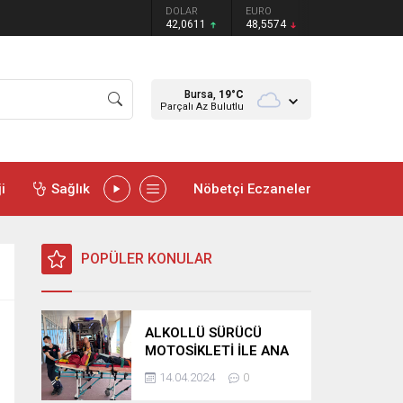
DOLAR
EURO
42,0611
48,5574
Bursa,
19
°C
Parçalı Az Bulutlu
i
Sağlık
Nöbetçi Eczaneler
POPÜLER KONULAR
ALKOLLÜ SÜRÜCÜ
MOTOSİKLETİ İLE ANA
YOLA ÇIKTI REFÜJE
14.04.2024
0
SAVRULDU