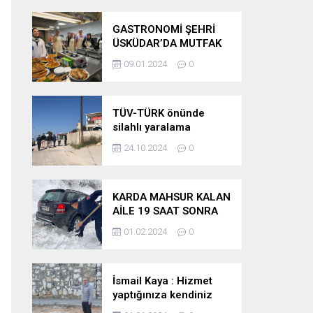
GASTRONOMİ ŞEHRİ
ÜSKÜDAR’DA MUTFAK
SANATLARI AKADEMİSİ
09.01.2024
0
AÇILDI
TÜV-TÜRK önünde
silahlı yaralama
24.10.2024
0
KARDA MAHSUR KALAN
AİLE 19 SAAT SONRA
KURTARILDI
01.02.2024
0
İsmail Kaya : Hizmet
yaptığınıza kendiniz
inanıyormusunuz ?