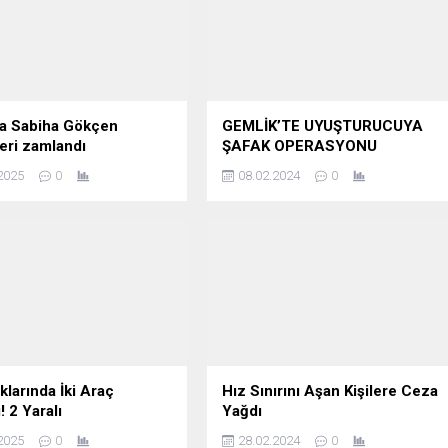
da Sabiha Gökçen
GEMLİK’TE UYUŞTURUCUYA
eri zamlandı
ŞAFAK OPERASYONU
2025
0
08.02.2024
0
ıklarında İki Araç
Hız Sınırını Aşan Kişilere Ceza
! 2 Yaralı
Yağdı
2025
0
28.02.2024
0