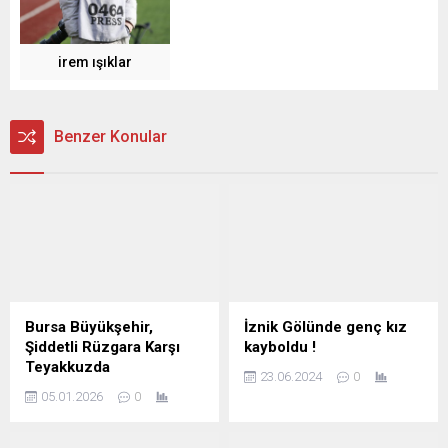
irem ışıklar
Benzer Konular
Bursa Büyükşehir,
İznik Gölünde genç kız
Şiddetli Rüzgara Karşı
kayboldu !
Teyakkuzda
23.06.2024
0
05.01.2026
0