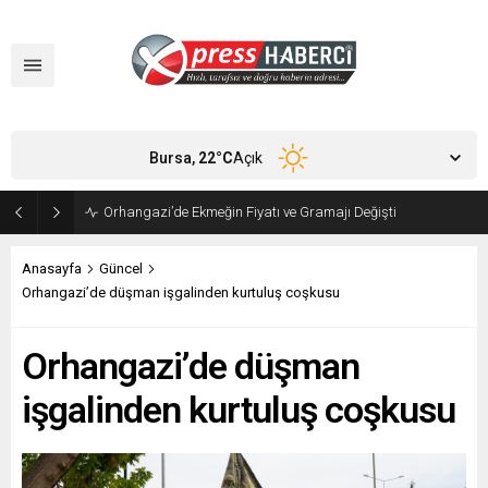
Bursa,
22
°C
Açık
Orhangazi’de Ekmeğin Fiyatı ve Gramajı Değişti
Anasayfa
Güncel
Orhangazi’de düşman işgalinden kurtuluş coşkusu
Orhangazi’de düşman
işgalinden kurtuluş coşkusu