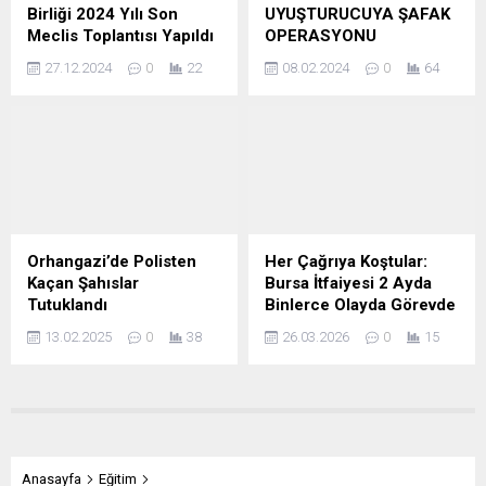
Birliği 2024 Yılı Son
UYUŞTURUCUYA ŞAFAK
Meclis Toplantısı Yapıldı
OPERASYONU
27.12.2024
0
22
08.02.2024
0
64
Orhangazi’de Polisten
Her Çağrıya Koştular:
Kaçan Şahıslar
Bursa İtfaiyesi 2 Ayda
Tutuklandı
Binlerce Olayda Görevde
13.02.2025
0
38
26.03.2026
0
15
Anasayfa
Eğitim