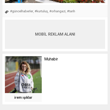
#güncelhaberler
#kurtuluş
#orhangazi
#tarih
,
,
,
MOBİL REKLAM ALANI
Muhabir
irem ışıklar