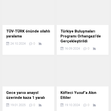
TÜV-TÜRK önünde silahlı
Türkiye Buluşmaları
yaralama
Programı Orhangazi’de
Gerçekleştirildi
24.10.2024
0
16.09.2024
0
Gece yarısı anayol
Köfteci Yusuf’a Akın
üzerinde kaza 1 yaralı
Ettiler
19.01.2025
0
19.10.2024
0