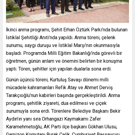
İkinci anma programı, Şehit Erhan Öztürk Parkı’nda bulunan
İstiklal Şehitliği Anıtı’nda yapıldı. Anma töreni, çelenk
sunumu, saygı duruşu ve İstiklal Marşı’nın okunmasıyla
başladı. Programda Milli Eğitim Bakanlığı’nda görevli bir
öğretmen, günün anlam ve önemini belirten bir konuşma
yaptı. Tören, şehitler için yapılan dualarla sona erdi.
Günün üçüncü töreni, Kurtuluş Savaşı dönemi milli
mücadele kahramanları Refik Atay ve Ahmet Derviş
Tarakçıoğlu’nun kabirleri başında gerçekleştirildi. Anma
programı, şehitlik ziyareti, dua edilmesi ve çiçek
sunumuyla sona erdi. Törenlere Belediye Başkanı Bekir
Aydın’ın yanı sıra Orhangazi Kaymakamı Zafer
Karamehmetoğlu,
AK
Parti ilçe başkanı Gökhan Ulusu,
Garnizon Komut
anı Burak Çelik,
Cumhuriyet Başsavcısı