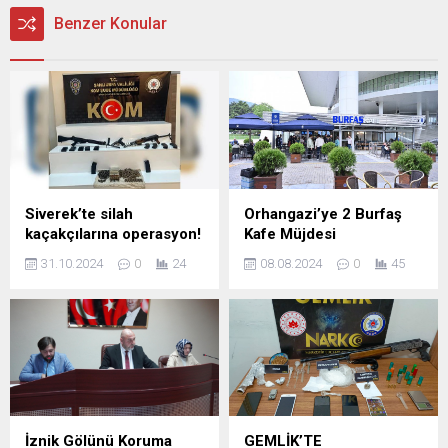
Benzer Konular
Siverek’te silah
Orhangazi’ye 2 Burfaş
kaçakçılarına operasyon!
Kafe Müjdesi
31.10.2024
0
24
08.08.2024
0
45
İznik Gölünü Koruma
GEMLİK’TE