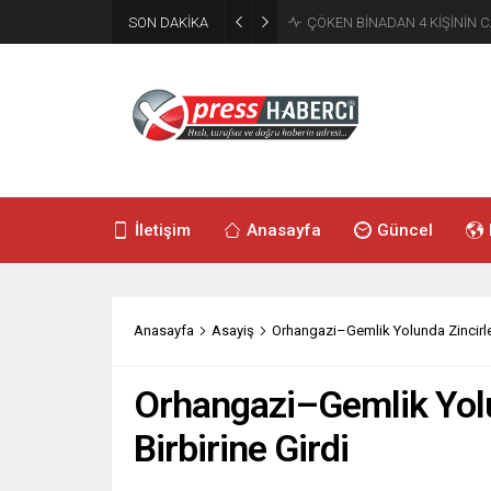
SON DAKİKA
ÇÖKEN BİNADAN 4 KİŞİNİN C
İletişim
Anasayfa
Güncel
Anasayfa
Asayiş
Orhangazi–Gemlik Yolunda Zincirlem
Orhangazi–Gemlik Yolu
Birbirine Girdi