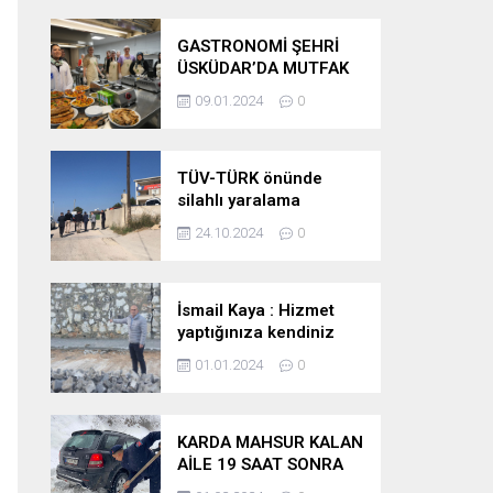
GASTRONOMİ ŞEHRİ
ÜSKÜDAR’DA MUTFAK
SANATLARI AKADEMİSİ
09.01.2024
0
AÇILDI
TÜV-TÜRK önünde
silahlı yaralama
24.10.2024
0
İsmail Kaya : Hizmet
yaptığınıza kendiniz
inanıyormusunuz ?
01.01.2024
0
KARDA MAHSUR KALAN
AİLE 19 SAAT SONRA
KURTARILDI