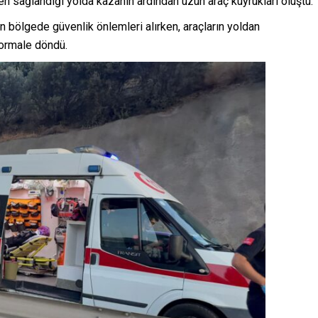
ten sağlandığı yolda kazanın ardından uzun araç kuyrukları oluştu.
n bölgede güvenlik önlemleri alırken, araçların yoldan
 normale döndü.