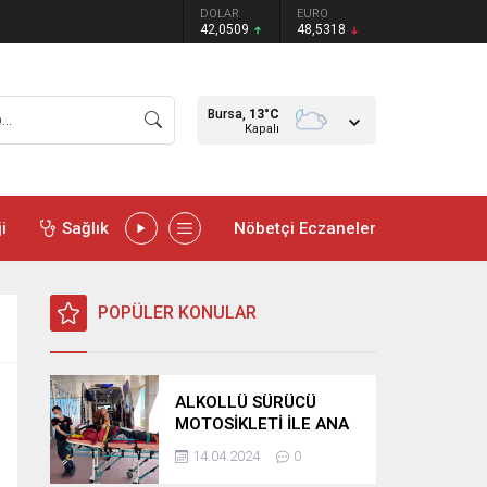
DOLAR
EURO
42,0509
48,5318
Bursa,
13
°C
Kapalı
i
Sağlık
Nöbetçi Eczaneler
POPÜLER KONULAR
ALKOLLÜ SÜRÜCÜ
MOTOSİKLETİ İLE ANA
YOLA ÇIKTI REFÜJE
14.04.2024
0
SAVRULDU