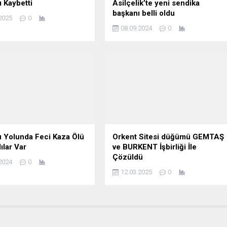
ı Kaybetti
Asilçelik’te yeni sendika
başkanı belli oldu
2025
0
08.09.2024
0
 Yolunda Feci Kaza Ölü
Orkent Sitesi düğümü GEMTAŞ
ılar Var
ve BURKENT İşbirliği İle
Çözüldü
2024
0
12.03.2025
0