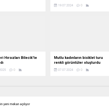
19.07.2024
0
i Hırsızları Bilecik’te
Mutlu kadınların bisiklet turu
dı
renkli görüntüler oluşturdu
2025
0
07.07.2024
0
çin yeni mekan açılıyor