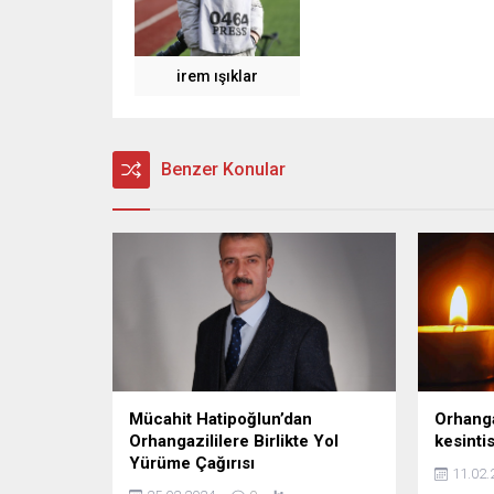
irem ışıklar
Benzer Konular
Mücahit Hatipoğlun’dan
Orhanga
Orhangazililere Birlikte Yol
kesinti
Yürüme Çağırısı
11.02.