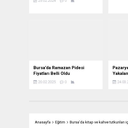
25.02.2024
0
Bursa’da Ramazan Pidesi
Pazaryer
Fiyatları Belli Oldu
Yakalan
20.02.2025
0
24.03.
Anasayfa
Eğitim
Bursa’da kitap ve kahve tutkunları i