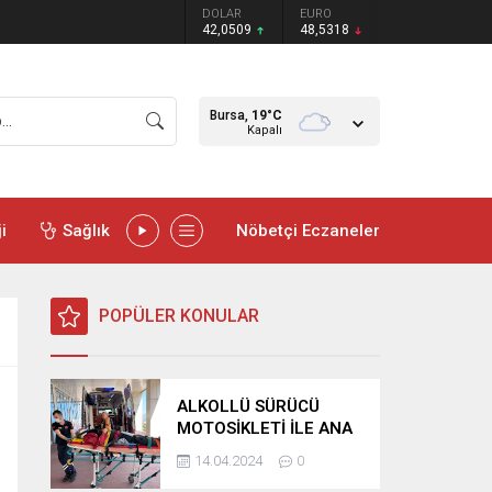
DOLAR
EURO
42,0509
48,5318
Bursa,
19
°C
Kapalı
i
Sağlık
Nöbetçi Eczaneler
POPÜLER KONULAR
ALKOLLÜ SÜRÜCÜ
MOTOSİKLETİ İLE ANA
YOLA ÇIKTI REFÜJE
14.04.2024
0
SAVRULDU