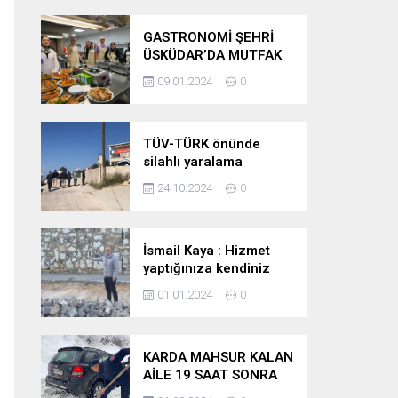
GASTRONOMİ ŞEHRİ
ÜSKÜDAR’DA MUTFAK
SANATLARI AKADEMİSİ
09.01.2024
0
AÇILDI
TÜV-TÜRK önünde
silahlı yaralama
24.10.2024
0
İsmail Kaya : Hizmet
yaptığınıza kendiniz
inanıyormusunuz ?
01.01.2024
0
KARDA MAHSUR KALAN
AİLE 19 SAAT SONRA
KURTARILDI