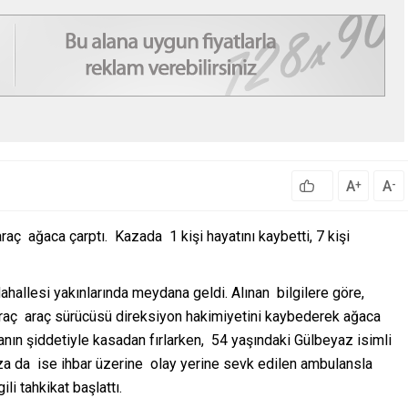
A
A
+
-
araç
ağaca çarptı.
Kazada
1 kişi hayatını kaybetti, 7 kişi
Mahallesi yakınlarında meydana geldi. Alınan
bilgilere göre,
raç
araç sürücüsü direksiyon hakimiyetini kaybederek ağaca
nın şiddetiyle kasadan fırlarken,
54 yaşındaki Gülbeyaz isimli
za da
ise ihbar üzerine
olay yerine sevk edilen ambulansla
ili tahkikat başlattı.