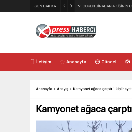
SON DAKİKA
ÇÖKEN BİNADAN 4 KİŞİNİN C
İletişim
Anasayfa
Güncel
Anasayfa
Asayiş
Kamyonet ağaca çarptı 1 kişi hayatı
Kamyonet ağaca çarptı 1