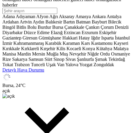
haberler
Adana
Adıyaman
Afyon
Ağrı
Aksaray
Amasya
Ankara
Antalya
Ardahan
Artvin
Aydın
Balıkesir
Bartın
Batman
Bayburt
Bilecik
Bingöl
Bitlis
Bolu
Burdur
Bursa
Çanakkale
Çankırı
Çorum
Denizli
Diyarbakır
Düzce
Edirne
Elazığ
Erzincan
Erzurum
Eskişehir
Gaziantep
Giresun
Gümüşhane
Hakkari
Hatay
Iğdır
Isparta
İstanbul
İzmir
Kahramanmaraş
Karabük
Karaman
Kars
Kastamonu
Kayseri
Kırıkkale
Kırklareli
Kırşehir
Kilis
Kocaeli
Konya
Kütahya
Malatya
Manisa
Mardin
Mersin
Muğla
Muş
Nevşehir
Niğde
Ordu
Osmaniye
Rize
Sakarya
Samsun
Siirt
Sinop
Sivas
Şanlıurfa
Şırnak
Tekirdağ
Tokat
Trabzon
Tunceli
Uşak
Van
Yalova
Yozgat
Zonguldak
Detaylı Hava Durumu
Bursa,
24
°C
açık