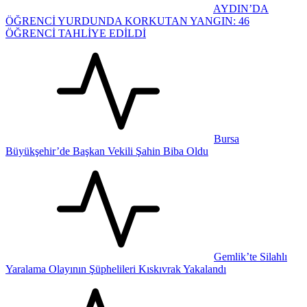
AYDIN’DA
ÖĞRENCİ YURDUNDA KORKUTAN YANGIN: 46
ÖĞRENCİ TAHLİYE EDİLDİ
Bursa
Büyükşehir’de Başkan Vekili Şahin Biba Oldu
Gemlik’te Silahlı
Yaralama Olayının Şüphelileri Kıskıvrak Yakalandı