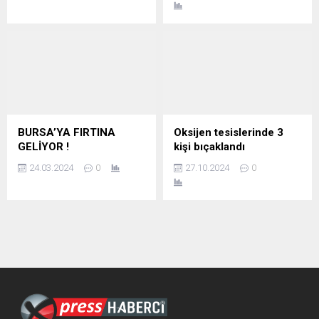
BURSA’YA FIRTINA
Oksijen tesislerinde 3
GELİYOR !
kişi bıçaklandı
24.03.2024
0
27.10.2024
0