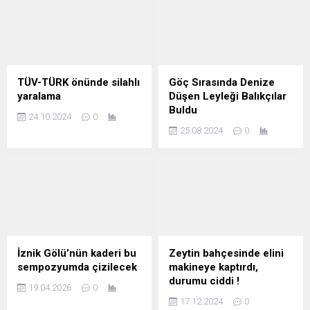
TÜV-TÜRK önünde silahlı
Göç Sırasında Denize
yaralama
Düşen Leyleği Balıkçılar
Buldu
24.10.2024
0
25.08.2024
0
İznik Gölü’nün kaderi bu
Zeytin bahçesinde elini
sempozyumda çizilecek
makineye kaptırdı,
durumu ciddi !
19.04.2026
0
17.12.2024
0