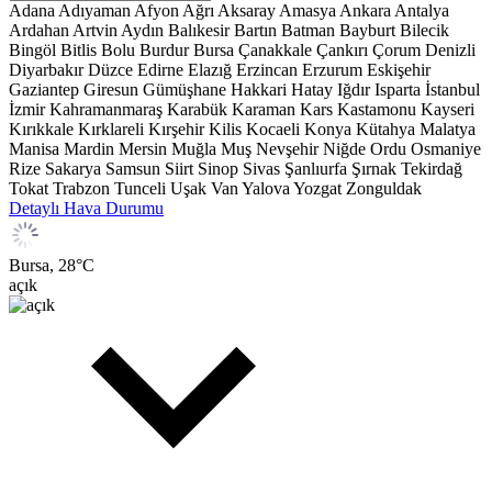
Adana
Adıyaman
Afyon
Ağrı
Aksaray
Amasya
Ankara
Antalya
Ardahan
Artvin
Aydın
Balıkesir
Bartın
Batman
Bayburt
Bilecik
Bingöl
Bitlis
Bolu
Burdur
Bursa
Çanakkale
Çankırı
Çorum
Denizli
Diyarbakır
Düzce
Edirne
Elazığ
Erzincan
Erzurum
Eskişehir
Gaziantep
Giresun
Gümüşhane
Hakkari
Hatay
Iğdır
Isparta
İstanbul
İzmir
Kahramanmaraş
Karabük
Karaman
Kars
Kastamonu
Kayseri
Kırıkkale
Kırklareli
Kırşehir
Kilis
Kocaeli
Konya
Kütahya
Malatya
Manisa
Mardin
Mersin
Muğla
Muş
Nevşehir
Niğde
Ordu
Osmaniye
Rize
Sakarya
Samsun
Siirt
Sinop
Sivas
Şanlıurfa
Şırnak
Tekirdağ
Tokat
Trabzon
Tunceli
Uşak
Van
Yalova
Yozgat
Zonguldak
Detaylı Hava Durumu
Bursa,
28
°C
açık