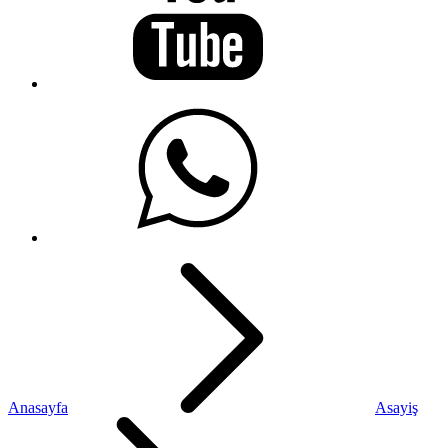
Anasayfa
Asayiş