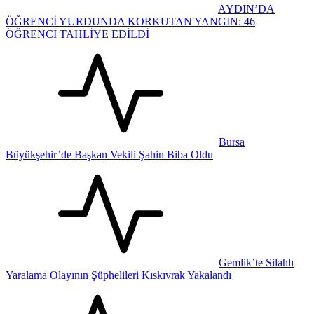
AYDIN’DA
ÖĞRENCİ YURDUNDA KORKUTAN YANGIN: 46
ÖĞRENCİ TAHLİYE EDİLDİ
Bursa
Büyükşehir’de Başkan Vekili Şahin Biba Oldu
Gemlik’te Silahlı
Yaralama Olayının Şüphelileri Kıskıvrak Yakalandı