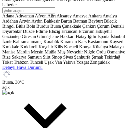
haberler
Adana
Adıyaman
Afyon
Ağrı
Aksaray
Amasya
Ankara
Antalya
Ardahan
Artvin
Aydın
Balıkesir
Bartın
Batman
Bayburt
Bilecik
Bingöl
Bitlis
Bolu
Burdur
Bursa
Çanakkale
Çankırı
Çorum
Denizli
Diyarbakır
Düzce
Edirne
Elazığ
Erzincan
Erzurum
Eskişehir
Gaziantep
Giresun
Gümüşhane
Hakkari
Hatay
Iğdır
Isparta
İstanbul
İzmir
Kahramanmaraş
Karabük
Karaman
Kars
Kastamonu
Kayseri
Kırıkkale
Kırklareli
Kırşehir
Kilis
Kocaeli
Konya
Kütahya
Malatya
Manisa
Mardin
Mersin
Muğla
Muş
Nevşehir
Niğde
Ordu
Osmaniye
Rize
Sakarya
Samsun
Siirt
Sinop
Sivas
Şanlıurfa
Şırnak
Tekirdağ
Tokat
Trabzon
Tunceli
Uşak
Van
Yalova
Yozgat
Zonguldak
Detaylı Hava Durumu
Bursa,
30
°C
açık