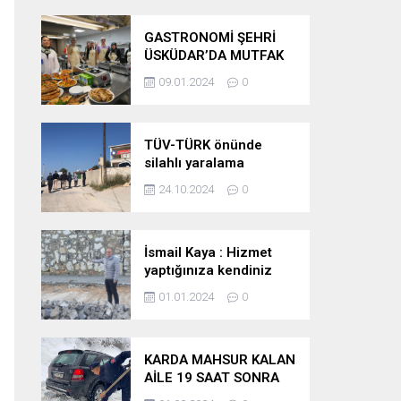
GASTRONOMİ ŞEHRİ
ÜSKÜDAR’DA MUTFAK
SANATLARI AKADEMİSİ
09.01.2024
0
AÇILDI
TÜV-TÜRK önünde
silahlı yaralama
24.10.2024
0
İsmail Kaya : Hizmet
yaptığınıza kendiniz
inanıyormusunuz ?
01.01.2024
0
KARDA MAHSUR KALAN
AİLE 19 SAAT SONRA
KURTARILDI