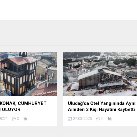
 KONAK, CUMHURYET
Uludağ’da Otel Yangınında Aynı
İ OLUYOR
Aileden 3 Kişi Hayatını Kaybetti
2024
0
27.03.2025
0