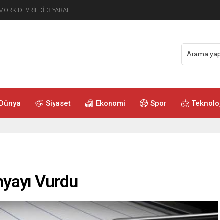
ANSIZ BEDENİ ÇIKARILDI
Dünya
Siyaset
Ekonomi
Spor
Teknoloj
hyayı Vurdu