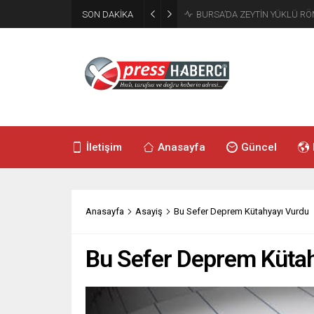
SON DAKİKA
ÇÖKEN BİNADAN 4 KİŞİNİN C
İletişim
Anasayfa
Güncel
Anasayfa
Asayiş
Bu Sefer Deprem Kütahyayı Vurdu
Bu Sefer Deprem Küta