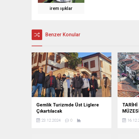
irem ışıklar
Benzer Konular
Gemlik Turizmde Üst Liglere
TARİHİ
Çıkartılacak
MÜZES
23.12.2024
0
16.12.