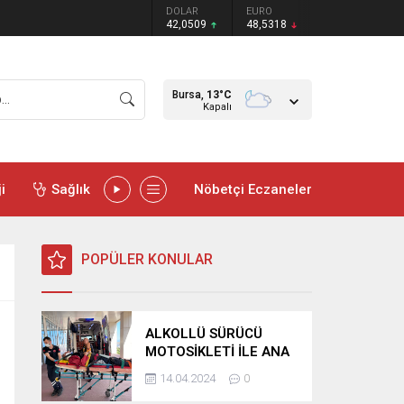
DOLAR
EURO
42,0509
48,5318
Bursa,
13
°C
Kapalı
i
Sağlık
Nöbetçi Eczaneler
POPÜLER KONULAR
ALKOLLÜ SÜRÜCÜ
MOTOSİKLETİ İLE ANA
YOLA ÇIKTI REFÜJE
14.04.2024
0
SAVRULDU