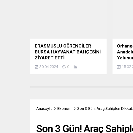
ERASMUSLU ÖĞRENCİLER
Orhanga
BURSA HAYVANAT BAHÇESİNİ
Anadolu
ZİYARET ETTİ
Yolunun
30.04.2024
0
15.02.
Anasayfa
Ekonomi
Son 3 Gün! Araç Sahipleri Dikkat: 
Son 3 Gün! Araç Sahiple