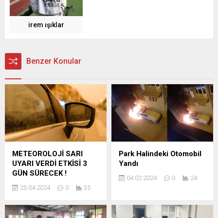
irem ışıklar
Benzer Konular
METEOROLOJİ SARI
Park Halindeki Otomobil
UYARI VERDİ ETKİSİ 3
Yandı
GÜN SÜRECEK !
04.02.2024
0
24
25.04.2024
0
35