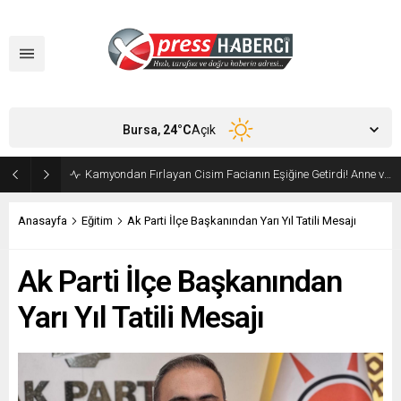
Bursa,
24
°C
Açık
Orhangazi’de Ekmeğin Fiyatı ve Gramajı Değişti
Anasayfa
Eğitim
Ak Parti İlçe Başkanından Yarı Yıl Tatili Mesajı
Ak Parti İlçe Başkanından
Yarı Yıl Tatili Mesajı