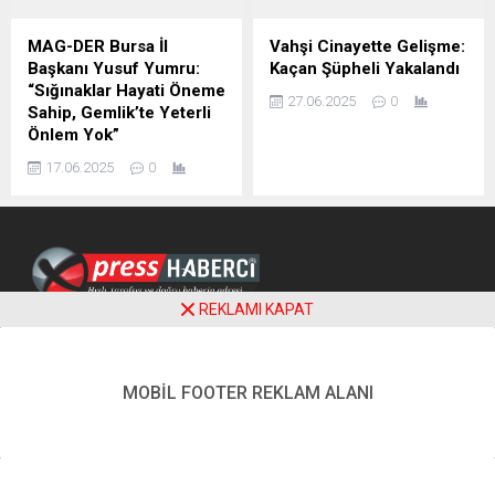
MAG-DER Bursa İl
Vahşi Cinayette Gelişme:
Başkanı Yusuf Yumru:
Kaçan Şüpheli Yakalandı
“Sığınaklar Hayati Öneme
27.06.2025
0
Sahip, Gemlik’te Yeterli
Önlem Yok”
17.06.2025
0
REKLAMI KAPAT
MOBİL FOOTER REKLAM ALANI
© 2023 EXPRESS HABERCİ | www.expresshaberci.com | Tüm hakları
saklıdır.