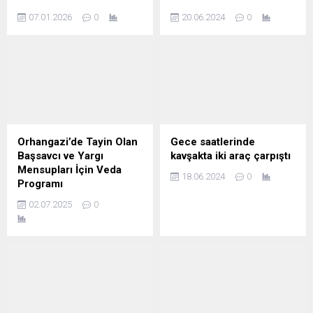
07.01.2026
0
20.06.2024
0
Orhangazi’de Tayin Olan
Gece saatlerinde
Başsavcı ve Yargı
kavşakta iki araç çarpıştı
Mensupları İçin Veda
18.06.2024
0
Programı
02.07.2025
0