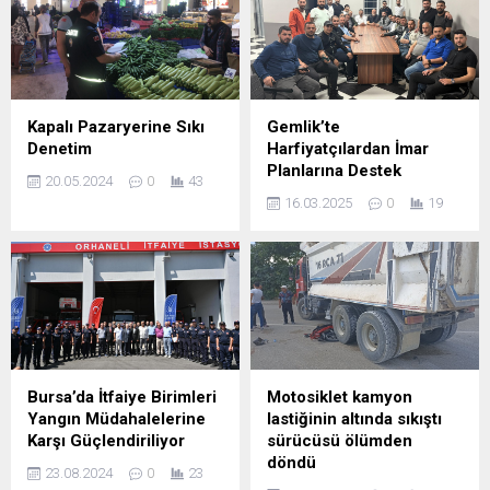
Kapalı Pazaryerine Sıkı
Gemlik’te
Denetim
Harfiyatçılardan İmar
Planlarına Destek
20.05.2024
0
43
16.03.2025
0
19
Bursa’da İtfaiye Birimleri
Motosiklet kamyon
Yangın Müdahalelerine
lastiğinin altında sıkıştı
Karşı Güçlendiriliyor
sürücüsü ölümden
döndü
23.08.2024
0
23