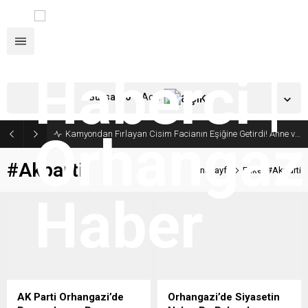
Bursa,
30
°C
Açık
Kamyondan Fırlayan Cisim Facianın Eşiğine Getirdi! Anne ve Bebeği Son Anda Kurtuldu
#Akparti
Anasayfa
Etiket:#Akparti
AK Parti Orhangazi’de
Orhangazi’de Siyasetin