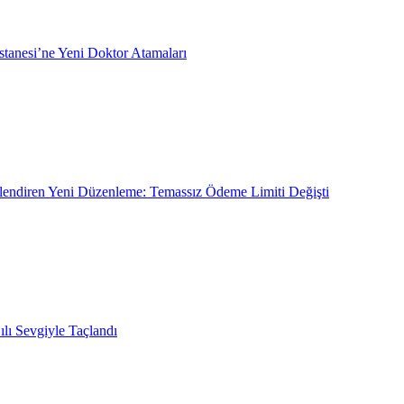
tanesi’ne Yeni Doktor Atamaları
gilendiren Yeni Düzenleme: Temassız Ödeme Limiti Değişti
lı Sevgiyle Taçlandı