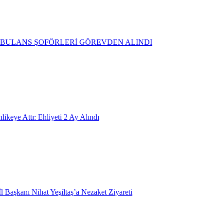
BULANS ŞOFÖRLERİ GÖREVDEN ALINDI
likeye Attı: Ehliyeti 2 Ay Alındı
 Başkanı Nihat Yeşiltaş’a Nezaket Ziyareti