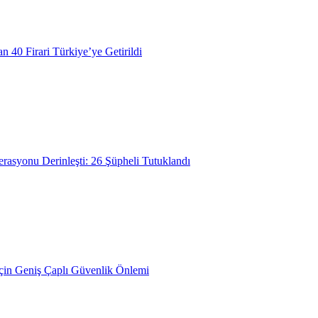
n 40 Firari Türkiye’ye Getirildi
asyonu Derinleşti: 26 Şüpheli Tutuklandı
İçin Geniş Çaplı Güvenlik Önlemi