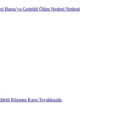
si Bursa’ya Getirildi Ölüm Nedeni Netleşti
ddetli Rüzgara Karşı Teyakkuzda