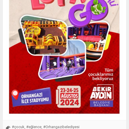
#çocuk
#eğlence
#Orhangazibelediyesi
,
,