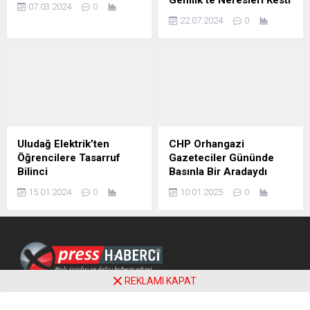
Gemlik’te Nefesleri Kesti
07.03.2024
0
22.07.2024
0
Uludağ Elektrik’ten
CHP Orhangazi
Öğrencilere Tasarruf
Gazeteciler Gününde
Bilinci
Basınla Bir Aradaydı
15.01.2024
0
10.01.2025
0
REKLAMI KAPAT