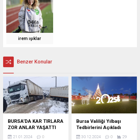
irem ışıklar
Benzer Konular
BURSA’DA KAR TIRLARA
Bursa Valiliği Yılbaşı
ZOR ANLAR YAŞATTI
Tedbirlerini Açıkladı
21.01.2024
0
30.12.2024
0
29