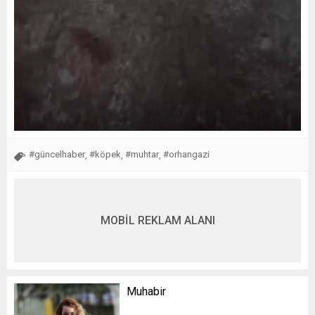
#güncelhaber
#köpek
#muhtar
#orhangazi
,
,
,
MOBİL REKLAM ALANI
Muhabir