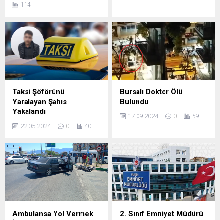
114
Taksi Şöförünü
Bursalı Doktor Ölü
Yaralayan Şahıs
Bulundu
Yakalandı
17.09.2024
0
69
22.05.2024
0
40
Ambulansa Yol Vermek
2. Sınıf Emniyet Müdürü