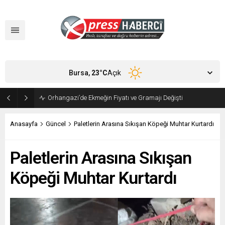
Bursa,
23
°C
Açık
Orhangazi’de Ekmeğin Fiyatı ve Gramajı Değişti
Anasayfa
Güncel
Paletlerin Arasına Sıkışan Köpeği Muhtar Kurtardı
Paletlerin Arasına Sıkışan
Köpeği Muhtar Kurtardı