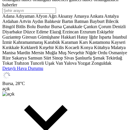
haberler
Adana
Adıyaman
Afyon
Ağrı
Aksaray
Amasya
Ankara
Antalya
Ardahan
Artvin
Aydın
Balıkesir
Bartın
Batman
Bayburt
Bilecik
Bingöl
Bitlis
Bolu
Burdur
Bursa
Çanakkale
Çankırı
Çorum
Denizli
Diyarbakır
Düzce
Edirne
Elazığ
Erzincan
Erzurum
Eskişehir
Gaziantep
Giresun
Gümüşhane
Hakkari
Hatay
Iğdır
Isparta
İstanbul
İzmir
Kahramanmaraş
Karabük
Karaman
Kars
Kastamonu
Kayseri
Kırıkkale
Kırklareli
Kırşehir
Kilis
Kocaeli
Konya
Kütahya
Malatya
Manisa
Mardin
Mersin
Muğla
Muş
Nevşehir
Niğde
Ordu
Osmaniye
Rize
Sakarya
Samsun
Siirt
Sinop
Sivas
Şanlıurfa
Şırnak
Tekirdağ
Tokat
Trabzon
Tunceli
Uşak
Van
Yalova
Yozgat
Zonguldak
Detaylı Hava Durumu
Bursa,
28
°C
açık