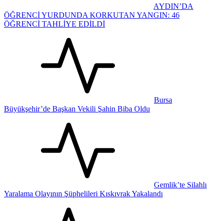
AYDIN’DA
ÖĞRENCİ YURDUNDA KORKUTAN YANGIN: 46
ÖĞRENCİ TAHLİYE EDİLDİ
Bursa
Büyükşehir’de Başkan Vekili Şahin Biba Oldu
Gemlik’te Silahlı
Yaralama Olayının Şüphelileri Kıskıvrak Yakalandı