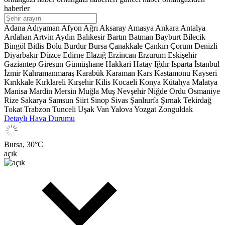
haberler
Adana
Adıyaman
Afyon
Ağrı
Aksaray
Amasya
Ankara
Antalya
Ardahan
Artvin
Aydın
Balıkesir
Bartın
Batman
Bayburt
Bilecik
Bingöl
Bitlis
Bolu
Burdur
Bursa
Çanakkale
Çankırı
Çorum
Denizli
Diyarbakır
Düzce
Edirne
Elazığ
Erzincan
Erzurum
Eskişehir
Gaziantep
Giresun
Gümüşhane
Hakkari
Hatay
Iğdır
Isparta
İstanbul
İzmir
Kahramanmaraş
Karabük
Karaman
Kars
Kastamonu
Kayseri
Kırıkkale
Kırklareli
Kırşehir
Kilis
Kocaeli
Konya
Kütahya
Malatya
Manisa
Mardin
Mersin
Muğla
Muş
Nevşehir
Niğde
Ordu
Osmaniye
Rize
Sakarya
Samsun
Siirt
Sinop
Sivas
Şanlıurfa
Şırnak
Tekirdağ
Tokat
Trabzon
Tunceli
Uşak
Van
Yalova
Yozgat
Zonguldak
Detaylı Hava Durumu
Bursa,
30
°C
açık