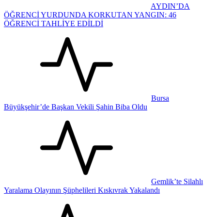
AYDIN’DA
ÖĞRENCİ YURDUNDA KORKUTAN YANGIN: 46
ÖĞRENCİ TAHLİYE EDİLDİ
Bursa
Büyükşehir’de Başkan Vekili Şahin Biba Oldu
Gemlik’te Silahlı
Yaralama Olayının Şüphelileri Kıskıvrak Yakalandı