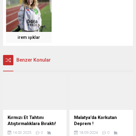
irem ışıklar
Benzer Konular
Kırmızı Et Tahtını
Malatya’da Korkutan
Atıştırmalıklara Bıraktı!
Deprem !
14.03.2025
0
18.09.2024
0