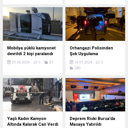
Mobilya yüklü kamyonet
Orhangazi Polisinden
devrildi 2 kişi yaralandı
Şok Uygulama
25.06.2024
0
37
16.01.2024
0
280
Yaşlı Kadın Kamyon
Deprem Riski Bursa’da
Altında Kalarak Can Verdi
Masaya Yatırıldı