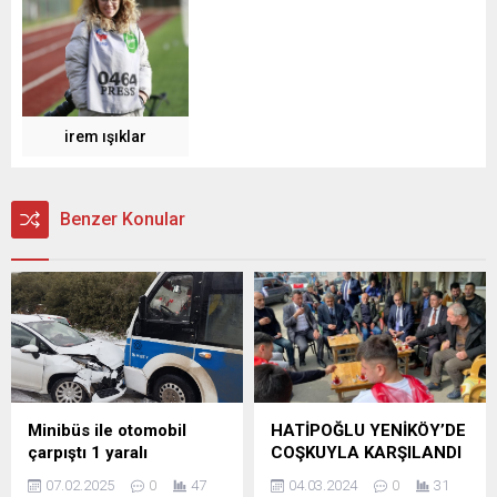
irem ışıklar
Benzer Konular
Minibüs ile otomobil
HATİPOĞLU YENİKÖY’DE
çarpıştı 1 yaralı
COŞKUYLA KARŞILANDI
07.02.2025
0
47
04.03.2024
0
31