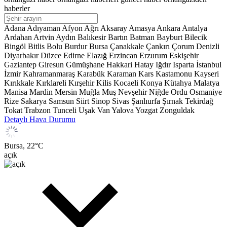
haberler
Adana
Adıyaman
Afyon
Ağrı
Aksaray
Amasya
Ankara
Antalya
Ardahan
Artvin
Aydın
Balıkesir
Bartın
Batman
Bayburt
Bilecik
Bingöl
Bitlis
Bolu
Burdur
Bursa
Çanakkale
Çankırı
Çorum
Denizli
Diyarbakır
Düzce
Edirne
Elazığ
Erzincan
Erzurum
Eskişehir
Gaziantep
Giresun
Gümüşhane
Hakkari
Hatay
Iğdır
Isparta
İstanbul
İzmir
Kahramanmaraş
Karabük
Karaman
Kars
Kastamonu
Kayseri
Kırıkkale
Kırklareli
Kırşehir
Kilis
Kocaeli
Konya
Kütahya
Malatya
Manisa
Mardin
Mersin
Muğla
Muş
Nevşehir
Niğde
Ordu
Osmaniye
Rize
Sakarya
Samsun
Siirt
Sinop
Sivas
Şanlıurfa
Şırnak
Tekirdağ
Tokat
Trabzon
Tunceli
Uşak
Van
Yalova
Yozgat
Zonguldak
Detaylı Hava Durumu
Bursa,
22
°C
açık