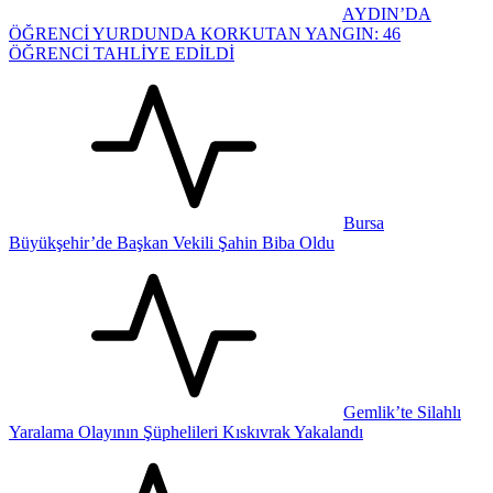
AYDIN’DA
ÖĞRENCİ YURDUNDA KORKUTAN YANGIN: 46
ÖĞRENCİ TAHLİYE EDİLDİ
Bursa
Büyükşehir’de Başkan Vekili Şahin Biba Oldu
Gemlik’te Silahlı
Yaralama Olayının Şüphelileri Kıskıvrak Yakalandı