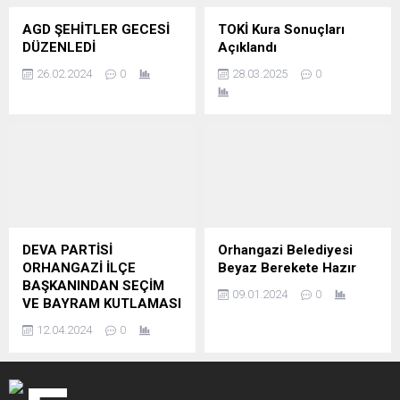
AGD ŞEHİTLER GECESİ
TOKİ Kura Sonuçları
DÜZENLEDİ
Açıklandı
26.02.2024
0
28.03.2025
0
DEVA PARTİSİ
Orhangazi Belediyesi
ORHANGAZİ İLÇE
Beyaz Berekete Hazır
BAŞKANINDAN SEÇİM
09.01.2024
0
VE BAYRAM KUTLAMASI
12.04.2024
0