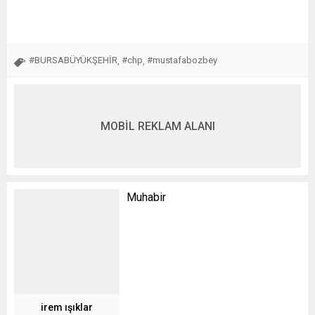
#BURSABÜYÜKŞEHİR
#chp
#mustafabozbey
,
,
MOBİL REKLAM ALANI
Muhabir
irem ışıklar