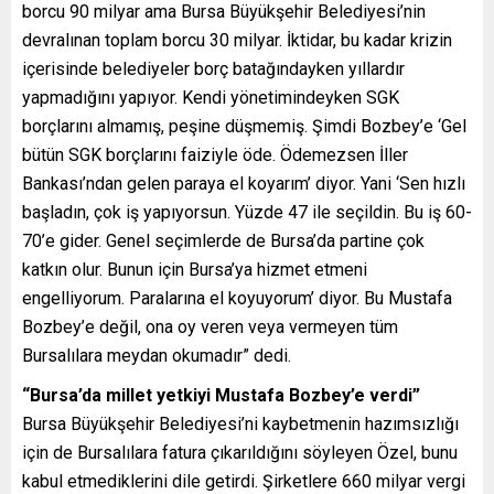
borcu 90 milyar ama Bursa Büyükşehir Belediyesi’nin
devralınan toplam borcu 30 milyar. İktidar, bu kadar krizin
içerisinde belediyeler borç batağındayken yıllardır
yapmadığını yapıyor. Kendi yönetimindeyken SGK
borçlarını almamış, peşine düşmemiş. Şimdi Bozbey’e ‘Gel
bütün SGK borçlarını faiziyle öde. Ödemezsen İller
Bankası’ndan gelen paraya el koyarım’ diyor. Yani ‘Sen hızlı
başladın, çok iş yapıyorsun. Yüzde 47 ile seçildin. Bu iş 60-
70’e gider. Genel seçimlerde de Bursa’da partine çok
katkın olur. Bunun için Bursa’ya hizmet etmeni
engelliyorum. Paralarına el koyuyorum’ diyor. Bu Mustafa
Bozbey’e değil, ona oy veren veya vermeyen tüm
Bursalılara meydan okumadır” dedi.
“Bursa’da millet yetkiyi Mustafa Bozbey’e verdi”
Bursa Büyükşehir Belediyesi’ni kaybetmenin hazımsızlığı
için de Bursalılara fatura çıkarıldığını söyleyen Özel, bunu
kabul etmediklerini dile getirdi. Şirketlere 660 milyar vergi