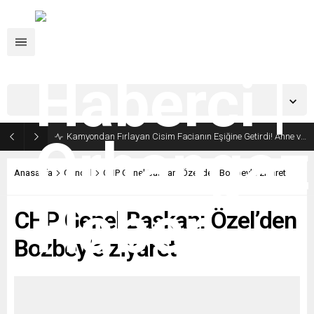
Bursa,
30
°C
Açık
Kamyondan Fırlayan Cisim Facianın Eşiğine Getirdi! Anne ve Bebeği Son Anda Kurtuldu
Anasayfa
Güncel
CHP Genel Başkanı Özel’den Bozbey’e ziyaret
CHP Genel Başkanı Özel’den
Bozbey’e ziyaret