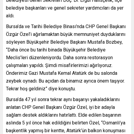
Belediyesi Genel Sekreteri Doç. Dr. Ergül Halisçelik, ilçe
belediye başkanları ve genel sekreter yardımcıları da yer
aldı.
Bursa’da ve Tarihi Belediye Binası’nda CHP Genel Başkanı
Özgür Özel’i ağırlamaktan büyük memnuniyet duyduklarını
söyleyen Büyükşehir Belediye Başkanı Mustafa Bozbey,
“Daha önce bu tarihi binada Büyükşehir Belediye
Meclis’leri düzenleniyordu. Daha sonra restorasyon
çalışmaları yapıldı. Şimdi misafirlerimizi ağırlıyoruz.
Önderimiz Gazi Mustafa Kemal Atatürk de bu salonda
zeybek oynadı. Bu açıdan da binamız ayrıca önem taşıyor.
Tekrar hoş geldiniz” diye konuştu.
Bursa’da 47 yıl sonra tekrar aynı başarıyı yakaladıklarını
anlatan CHP Genel Başkanı Özgür Özel, iyi bir adayla
sağlam destek aldıklarını hatırlattı. Elde edilen başarının
aslında 5 yıl önce hak edildiğini belirten Özel, “Osmanlı’ya
başkentlik yapmış bir kentte, Atatürk’ün balkon konuşması