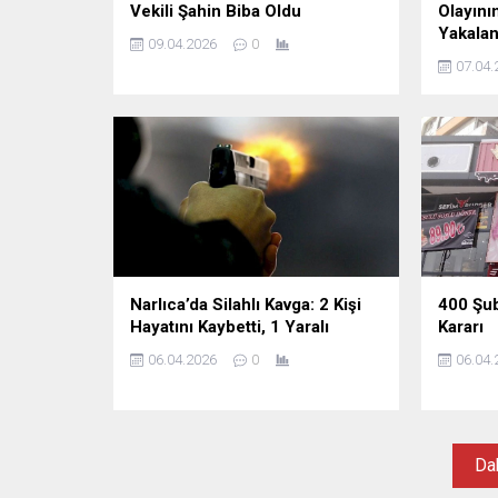
Vekili Şahin Biba Oldu
Olayının
Yakalan
09.04.2026
0
07.04.
Narlıca’da Silahlı Kavga: 2 Kişi
400 Şube
Hayatını Kaybetti, 1 Yaralı
Kararı
06.04.2026
0
06.04.
Dah