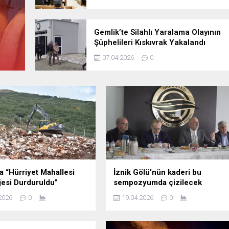
İznik Gölü’nün kaderi bu
sempozyumda çizilecek
Gemlik’te Silahlı Yaralama Olayının
Şüphelileri Kıskıvrak Yakalandı
19.04.2026
0
07.04.2026
0
a “Hürriyet Mahallesi
İznik Gölü’nün kaderi bu
jesi Durduruldu”
sempozyumda çizilecek
2026
0
19.04.2026
0