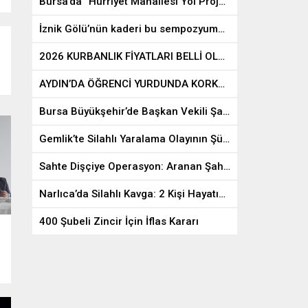
Bursa’da “Hürriyet Mahallesi Yol Projesi Durduruldu”
2026 KURBANLIK FİYATLARI BELLİ
Orh
İznik Gölü’nün kaderi bu sempozyumda çizilecek
OLDU
Gra
2026 KURBANLIK FİYATLARI BELLİ OLDU
19.04.2026
0
18.
AYDIN’DA ÖĞRENCİ YURDUNDA KORKUTAN YANGIN: 46 ÖĞRENCİ TAHLİYE EDİLDİ
Bursa Büyükşehir’de Başkan Vekili Şahin Biba Oldu
Gemlik’te Silahlı Yaralama Olayının Şüphelileri Kıskıvrak Yakalandı
Sahte Dişçiye Operasyon: Aranan Şahıs Yakalandı, Klinik Mühürlendi
Narlıca’da Silahlı Kavga: 2 Kişi Hayatını Kaybetti, 1 Yaralı
400 Şubeli Zincir İçin İflas Kararı