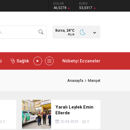
DOLAR
EURO
46,5278
53,0317
Bursa,
24
°C
Açık
i
Sağlık
Nöbetçi Eczaneler
Anasayfa
Manşet
Yaralı Leylek Emin
Ellerde
n biri
0
20.04.2024
0
’te