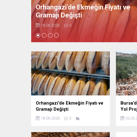
ı ve
Bursa’da “Hürriyet Mahallesi Yol
Projesi Durduruldu”
02.05.2026
0
Orhangazi’de Ekmeğin Fiyatı ve
Bursa’d
Gramajı Değişti
Yol Pro
18.06.2026
0
02.05.