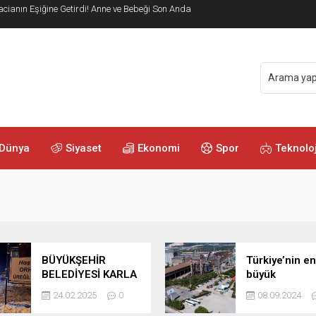
ve Gramajı Değişti
Dünya
Siyaset
Ekonomi
Spor
Teknoloj
BÜYÜKŞEHİR
Türkiye’nin en
BELEDİYESİ KARLA
büyük
MÜCADELEDE TÜM
fabrikalarında
24.02.2025
0
08.09.2024
GÜCÜYLE SAHADA!
olan Asilçelik