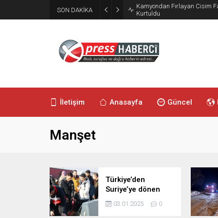
SON DAKİKA
Orhangazi’de Ekmeğin Fiyatı 
İletişim
Anasayfa
Güncel
Manşet
Türkiye’den
Suriye’ye dönen
mültecilerin sayısı
03.01.2025
0
açıklandı