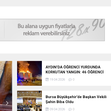
yeni sendika
başkanı belli 
Orhangazi’de Ekmeğin Fiyatı ve
Gramajı Değişti
AYDIN’DA ÖĞRENCİ YURDUNDA
KORKUTAN YANGIN: 46 ÖĞRENCİ
TAHLİYE EDİLDİ
19.04.2026
0
Bursa Büyükşehir’de Başkan Vekili
Şahin Biba Oldu
09.04.2026
0