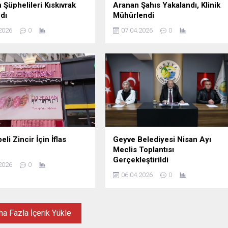
 Şüphelileri Kıskıvrak
Aranan Şahıs Yakalandı, Klinik
dı
Mühürlendi
2026
0
07.04.2026
0
li Zincir İçin İflas
Geyve Belediyesi Nisan Ayı
Meclis Toplantısı
Gerçekleştirildi
2026
0
06.04.2026
0
a Fazla İçerik Yükle