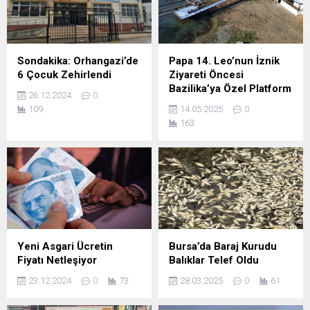
Sondakika: Orhangazi’de
Papa 14. Leo’nun İznik
6 Çocuk Zehirlendi
Ziyareti Öncesi
Bazilika’ya Özel Platform
26.12.2024
0
109
14.05.2025
0
163
Yeni Asgari Ücretin
Bursa’da Baraj Kurudu
Fiyatı Netleşiyor
Balıklar Telef Oldu
23.12.2024
0
73
28.03.2025
0
61