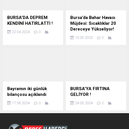
BURSA’DA DEPREM
Bursa’da Bahar Havası
KENDİNİ HATIRLATTI !
Müjdesi: Sıcaklıklar 20
Dereceye Yükseliyor!
22.04.2024
0
10.03.2025
0
Bayramın iki günlük
BURSA’YA FIRTINA
bilançosu açıklandı
GELİYOR !
17.06.2024
0
24.03.2024
0