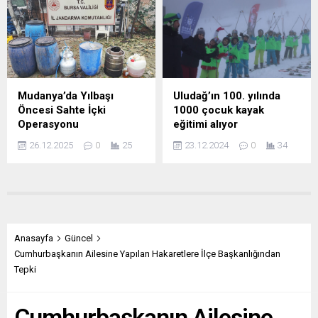
Mudanya’da Yılbaşı
Uludağ’ın 100. yılında
Öncesi Sahte İçki
1000 çocuk kayak
Operasyonu
eğitimi alıyor
26.12.2025
0
25
23.12.2024
0
34
Anasayfa
Güncel
Cumhurbaşkanın Ailesine Yapılan Hakaretlere İlçe Başkanlığından
Tepki
Cumhurbaşkanın Ailesine