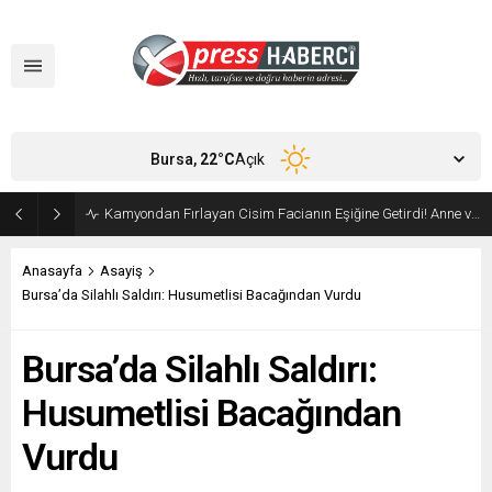
Bursa,
22
°C
Açık
Orhangazi’de Ekmeğin Fiyatı ve Gramajı Değişti
Anasayfa
Asayiş
Bursa’da Silahlı Saldırı: Husumetlisi Bacağından Vurdu
Bursa’da Silahlı Saldırı:
Husumetlisi Bacağından
Vurdu