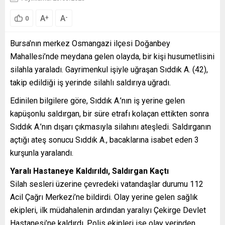
A
A
+
-
0
Bursa’nın merkez Osmangazi ilçesi Doğanbey
Mahallesi’nde meydana gelen olayda, bir kişi husumetlisini
silahla yaraladı. Gayrimenkul işiyle uğraşan Sıddık A. (42),
takip edildiği iş yerinde silahlı saldırıya uğradı.
Edinilen bilgilere göre, Sıddık A.’nın iş yerine gelen
kapüşonlu saldırgan, bir süre etrafı kolaçan ettikten sonra
Sıddık A.’nın dışarı çıkmasıyla silahını ateşledi. Saldırganın
açtığı ateş sonucu Sıddık A., bacaklarına isabet eden 3
kurşunla yaralandı.
Yaralı Hastaneye Kaldırıldı, Saldırgan Kaçtı
Silah sesleri üzerine çevredeki vatandaşlar durumu 112
Acil Çağrı Merkezi’ne bildirdi. Olay yerine gelen sağlık
ekipleri, ilk müdahalenin ardından yaralıyı Çekirge Devlet
Hastanesi’ne kaldırdı. Polis ekipleri ise olay yerinden