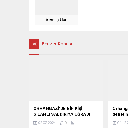
irem ışıklar
Benzer Konular
ORHANGAZİ’DE BİR KİŞİ
Orhanga
SİLAHLI SALDIRIYA UĞRADI
denet
02.02.2024
0
04.12.