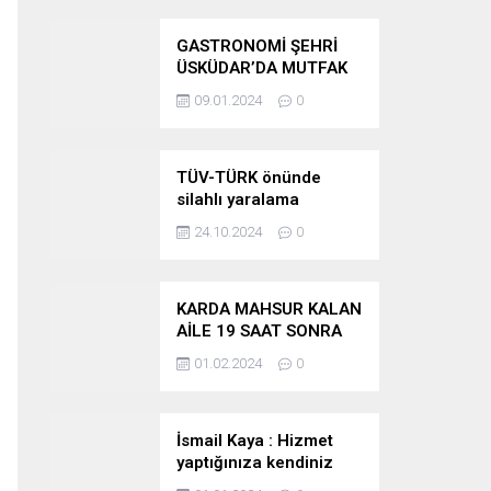
GASTRONOMİ ŞEHRİ
ÜSKÜDAR’DA MUTFAK
SANATLARI AKADEMİSİ
09.01.2024
0
AÇILDI
TÜV-TÜRK önünde
silahlı yaralama
24.10.2024
0
KARDA MAHSUR KALAN
AİLE 19 SAAT SONRA
KURTARILDI
01.02.2024
0
İsmail Kaya : Hizmet
yaptığınıza kendiniz
inanıyormusunuz ?