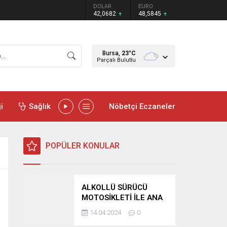
DOLAR
EURO
42,0682
48,5845
Bursa,
23
°C
Parçalı Bulutlu
i
Sağlık
Nöbetçi Eczaneler
POPÜLER KONULAR
ALKOLLÜ SÜRÜCÜ
MOTOSİKLETİ İLE ANA
YOLA ÇIKTI REFÜJE
14.04.2024
0
SAVRULDU