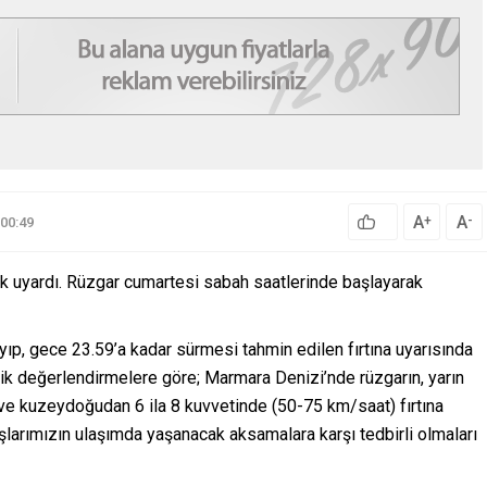
A
A
+
-
00:49
arak uyardı. Rüzgar cumartesi sabah saatlerinde başlayarak
ıp, gece 23.59’a kadar sürmesi tahmin edilen fırtına uyarısında
ojik değerlendirmelere göre; Marmara Denizi’nde rüzgarın, yarın
ve kuzeydoğudan 6 ila 8 kuvvetinde (50-75 km/saat) fırtına
larımızın ulaşımda yaşanacak aksamalara karşı tedbirli olmaları