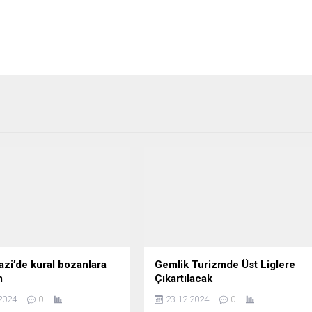
zi’de kural bozanlara
Gemlik Turizmde Üst Liglere
im
Çıkartılacak
2024
0
23.12.2024
0