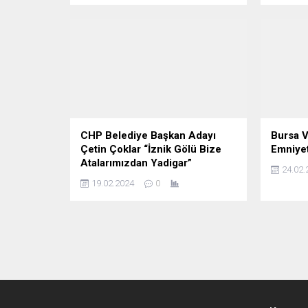
CHP Belediye Başkan Adayı
Bursa V
Çetin Çoklar “İznik Gölü Bize
Emniyeti
Atalarımızdan Yadigar”
24.02.
19.02.2024
0