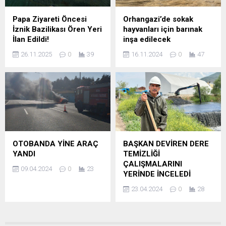
Papa Ziyareti Öncesi
Orhangazi’de sokak
İznik Bazilikası Ören Yeri
hayvanları için barınak
İlan Edildi!
inşa edilecek
26.11.2025
0
39
16.11.2024
0
47
OTOBANDA YİNE ARAÇ
BAŞKAN DEVİREN DERE
YANDI
TEMİZLİĞİ
ÇALIŞMALARINI
09.04.2024
0
23
YERİNDE İNCELEDİ
23.04.2024
0
28