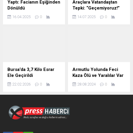
Yaptı: Facianın Eşiğinden
Araçlara Vatandaştan
Dönüldü
Tepki: “Geçemiyoruz!”
16.04.2025
0
14.07.2025
0
Bursa’da 3,7 Kilo Esrar
Armutlu Yolunda Feci
Ele Geçirildi
Kaza Ölü ve Yaralılar Var
22.02.2026
0
28.08.2024
0