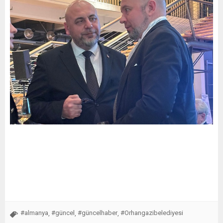
#almanya
#güncel
#güncelhaber
#Orhangazibelediyesi
,
,
,