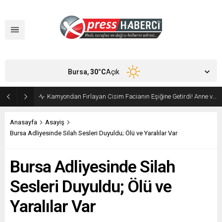
Bursa,
30
°C
Açık
Orhangazi’de Ekmeğin Fiyatı ve Gramajı Değişti
Anasayfa
Asayiş
Bursa Adliyesinde Silah Sesleri Duyuldu; Ölü ve Yaralılar Var
Bursa Adliyesinde Silah
Sesleri Duyuldu; Ölü ve
Yaralılar Var