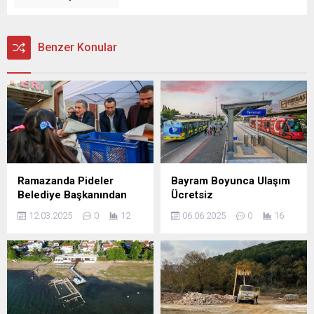
Benzer Konular
Ramazanda Pideler
Bayram Boyunca Ulaşım
Belediye Başkanından
Ücretsiz
12.03.2025
0
12
06.06.2025
0
16