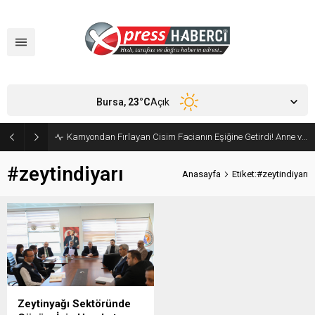
Bursa,
23
°C
Açık
Kamyondan Fırlayan Cisim Facianın Eşiğine Getirdi! Anne ve Bebeği Son Anda Kurtuldu
#zeytindiyarı
Anasayfa
Etiket:#zeytindiyarı
Zeytinyağı Sektöründe