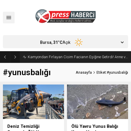
Bursa,
31
°C
Açık
Kamyondan Fırlayan Cisim Facianın Eşiğine Getirdi! Anne ve Bebeği Son Anda Kurtuldu
#yunusbalığı
Anasayfa
Etiket:#yunusbalığı
Deniz Temizliği
Ölü Yavru Yunus Balığı