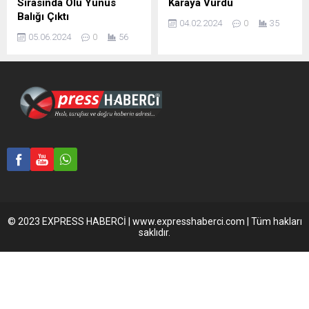
Sırasında Ölü Yunus
Karaya Vurdu
Balığı Çıktı
04.02.2024
0
35
05.06.2024
0
56
© 2023 EXPRESS HABERCİ | www.expresshaberci.com | Tüm hakları
saklıdır.