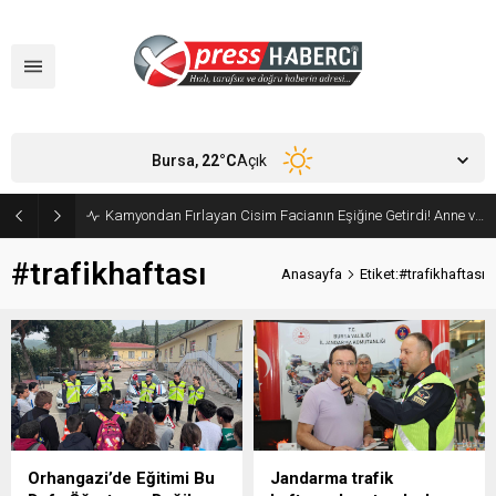
Bursa,
22
°C
Açık
Kamyondan Fırlayan Cisim Facianın Eşiğine Getirdi! Anne ve Bebeği Son Anda Kurtuldu
#trafikhaftası
Anasayfa
Etiket:#trafikhaftası
Orhangazi’de Eğitimi Bu
Jandarma trafik