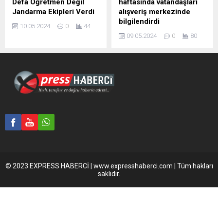
Defa Öğretmen Değil
haftasında vatandaşları
Jandarma Ekipleri Verdi
alışveriş merkezinde
bilgilendirdi
10.05.2024
0
44
09.05.2024
0
80
© 2023 EXPRESS HABERCİ | www.expresshaberci.com | Tüm hakları
saklıdır.