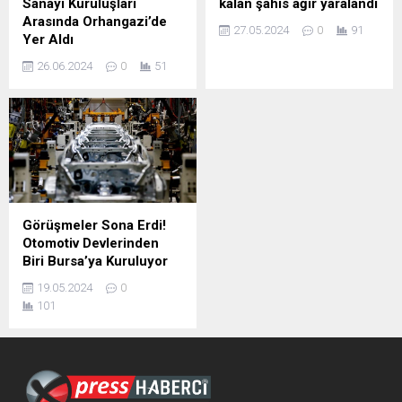
Sanayi Kuruluşları
kalan şahıs ağır yaralandı
Arasında Orhangazi’de
27.05.2024
0
91
Yer Aldı
26.06.2024
0
51
Görüşmeler Sona Erdi!
Otomotiv Devlerinden
Biri Bursa’ya Kuruluyor
19.05.2024
0
101