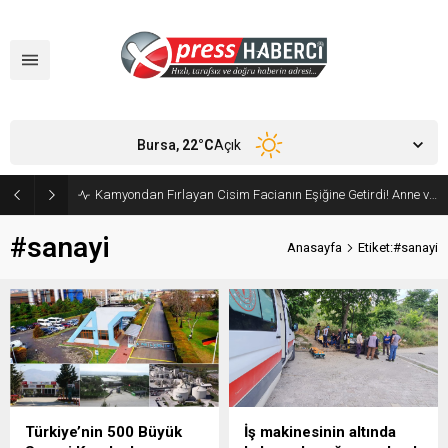
Bursa,
22
°C
Açık
Kamyondan Fırlayan Cisim Facianın Eşiğine Getirdi! Anne ve Bebeği Son Anda Kurtuldu
#sanayi
Anasayfa
Etiket:#sanayi
Türkiye’nin 500 Büyük
İş makinesinin altında