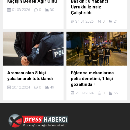
Kaçışın Bedeli Ağır Oldu
Baskını: 8 Yabancı
Uyruklu İzinsiz
01.03.2026
0
30
Çalıştırıldı
31.01.2026
0
24
Araması olan 8 kişi
Eğlence mekanlarına
yakalanarak tutuklandı
polis denetimi; 1 kişi
gözaltında !
20.12.2024
0
49
21.09.2024
0
55