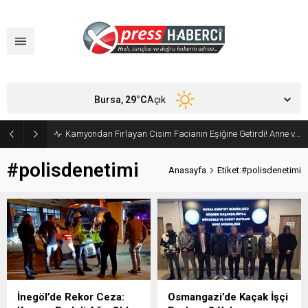
Bursa,
29
°C
Açık
Kamyondan Fırlayan Cisim Facianın Eşiğine Getirdi! Anne ve Bebeği Son Anda Kurtuldu
#polisdenetimi
Anasayfa
Etiket:#polisdenetimi
İnegöl’de Rekor Ceza:
Osmangazi’de Kaçak İşçi