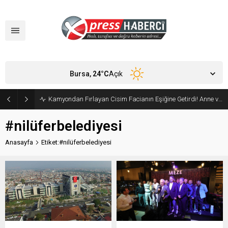
Bursa,
24
°C
Açık
Kamyondan Fırlayan Cisim Facianın Eşiğine Getirdi! Anne ve Bebeği Son Anda Kurtuldu
#nilüferbelediyesi
Anasayfa
Etiket:#nilüferbelediyesi