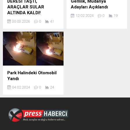
DERESİ TAŞTI,
Gemlik, Mudanya
ARAÇLAR SULAR
Adayları Açıklandı
ALTINDA KALDI!
12.02.2024
0
19
30.03.2026
0
41
Park Halindeki Otomobil
Yandı
04.02.2024
0
24