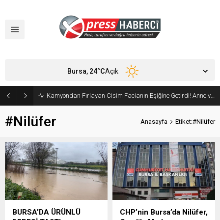
Bursa,
24
°C
Açık
Kamyondan Fırlayan Cisim Facianın Eşiğine Getirdi! Anne ve Bebeği Son Anda Kurtuldu
#Nilüfer
Anasayfa
Etiket:#Nilüfer
BURSA’DA ÜRÜNLÜ
CHP’nin Bursa’da Nilüfer,