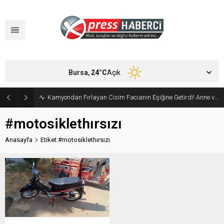
Bursa,
24
°C
Açık
Kamyondan Fırlayan Cisim Facianın Eşiğine Getirdi! Anne ve Bebeği Son Anda Kurtuldu
#motosiklethırsızı
Anasayfa
Etiket:#motosiklethırsızı