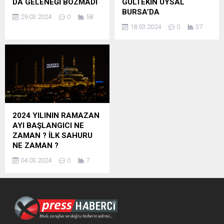
DA GELENEĞİ BOZMADI
GÜLTEKİN UYSAL
BURSA’DA
29.03.2024
0
58
18.03.2024
0
37
2024 YILININ RAMAZAN
AYI BAŞLANGICI NE
ZAMAN ? İLK SAHURU
NE ZAMAN ?
04.03.2024
0
7