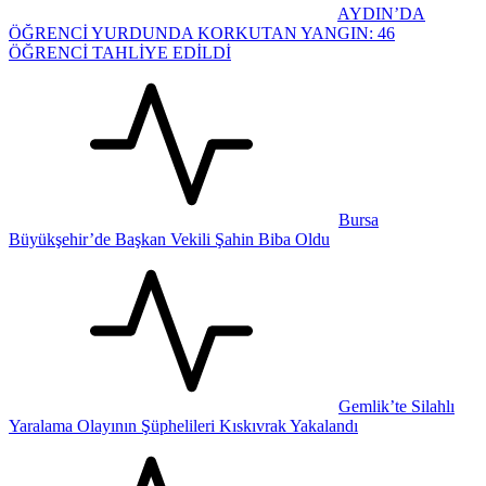
AYDIN’DA
ÖĞRENCİ YURDUNDA KORKUTAN YANGIN: 46
ÖĞRENCİ TAHLİYE EDİLDİ
Bursa
Büyükşehir’de Başkan Vekili Şahin Biba Oldu
Gemlik’te Silahlı
Yaralama Olayının Şüphelileri Kıskıvrak Yakalandı