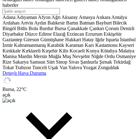
haberler
Adana
Adıyaman
Afyon
Ağrı
Aksaray
Amasya
Ankara
Antalya
Ardahan
Artvin
Aydın
Balıkesir
Bartın
Batman
Bayburt
Bilecik
Bingöl
Bitlis
Bolu
Burdur
Bursa
Çanakkale
Çankırı
Çorum
Denizli
Diyarbakır
Düzce
Edirne
Elazığ
Erzincan
Erzurum
Eskişehir
Gaziantep
Giresun
Gümüşhane
Hakkari
Hatay
Iğdır
Isparta
İstanbul
İzmir
Kahramanmaraş
Karabük
Karaman
Kars
Kastamonu
Kayseri
Kırıkkale
Kırklareli
Kırşehir
Kilis
Kocaeli
Konya
Kütahya
Malatya
Manisa
Mardin
Mersin
Muğla
Muş
Nevşehir
Niğde
Ordu
Osmaniye
Rize
Sakarya
Samsun
Siirt
Sinop
Sivas
Şanlıurfa
Şırnak
Tekirdağ
Tokat
Trabzon
Tunceli
Uşak
Van
Yalova
Yozgat
Zonguldak
Detaylı Hava Durumu
Bursa,
22
°C
açık