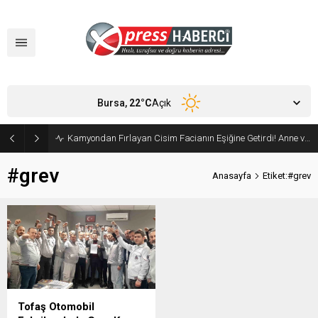
Bursa,
22
°C
Açık
Kamyondan Fırlayan Cisim Facianın Eşiğine Getirdi! Anne ve Bebeği Son Anda Kurtuldu
#grev
Anasayfa
Etiket:#grev
Tofaş Otomobil