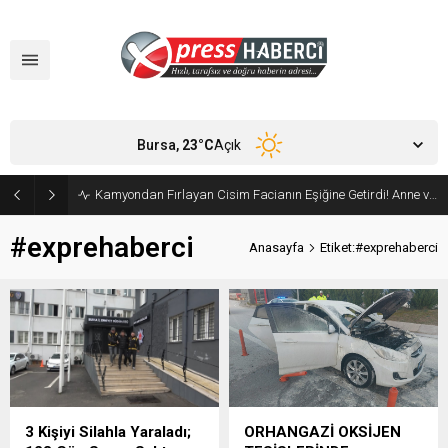
Bursa,
23
°C
Açık
Kamyondan Fırlayan Cisim Facianın Eşiğine Getirdi! Anne ve Bebeği Son Anda Kurtuldu
#exprehaberci
Anasayfa
Etiket:#exprehaberci
3 Kişiyi Silahla Yaraladı;
ORHANGAZİ OKSİJEN