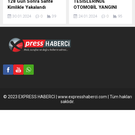
128 Gün Sonra Sahte
TESİSLERİNDE
Kimlikle Yakalandı
OTOMOBİL YANGINI
30.01.2024
0
39
24.01.2024
0
95
© 2023 EXPRESS HABERCİ | www.expresshaberci.com | Tüm hakları
saklıdır.